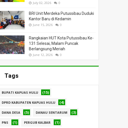
July 02, 2026
0
BRI Unit Merdeka Putussibau Duduki
Kantor Baru di Kedamin
June 15, 2026
0
Rangkaian HUT Kota Putussibau Ke-
131 Selesai, Malam Puncak
Berlangsung Meriah
June 12, 2026
0
Tags
(15)
BUPATI KAPUAS HULU
(4)
DPRD KABUPATEN KAPUAS HULU
(5)
(3)
DANA DESA
DANAU SENTARUM
(1)
(1)
PNS
PERGUB KALBAR