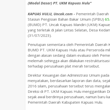
(Modal Dasar) PT. UKM Kapuas Hulu"
KAPUAS HULU, Uncak.com -
Pemerintah Daerah 
Stasiun Pengisian Bahan Bakar Umum (SPBU)
65
(BUMD) PT. Uncak Kapuas Mandiri (UKM) Kapuas
yang terletak di Jalan Lintas Selatan, Desa Keda
(31/07/2023).
Penutupan sementara oleh Pemerintah Daerah K
BUMD PT. UKM Kapuas Hulu atau Perseroda mili
dengan alasan sedang dalam evaluasi oleh Pemer
melemah sehingga akan dilakukan restrukturis
terhadap perusahaan plat merah tersebut.
Direktur Keuangan dan Administrasi Umum pada
menyatakan, berdasarkan laporan dan data, seja
2016 silam, perusahaan tersebut terus mengalam
Direksi di PT. UKM Kapuas Hulu menggantikan D
sejak awal berdirinya perusahaan, namun baru kal
Pemerintah Daerah Kabupaten Kapuas Hulu.