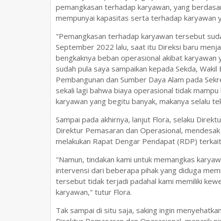
pemangkasan terhadap karyawan, yang berdasarka
mempunyai kapasitas serta terhadap karyawan 
"Pemangkasan terhadap karyawan tersebut sud
September 2022 lalu, saat itu Direksi baru menj
bengkaknya beban operasional akibat karyawan y
sudah pula saya sampaikan kepada Sekda, Wakil 
Pembangunan dan Sumber Daya Alam pada Sekret
sekali lagi bahwa biaya operasional tidak mampu
karyawan yang begitu banyak, makanya selalu teko
Sampai pada akhirnya, lanjut Flora, selaku Dire
Direktur Pemasaran dan Operasional, mendesak
melakukan Rapat Dengar Pendapat (RDP) terkait 
"Namun, tindakan kami untuk memangkas karyaw
intervensi dari beberapa pihak yang diduga mem
tersebut tidak terjadi padahal kami memiliki 
karyawan," tutur Flora.
Tak sampai di situ saja, saking ingin menyehat
Direktur Pemasaran dan Operasional, menarik pi