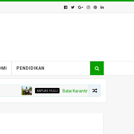
OMI
PENDIDIKAN
KAPUAS HULU
Balai Karantina Kalbar Tinjau Jalur Tidak Resm