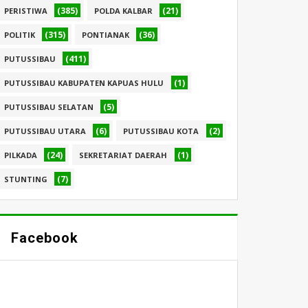
(385)
(21)
PERISTIWA
POLDA KALBAR
(315)
(36)
POLITIK
PONTIANAK
(411)
PUTUSSIBAU
(1)
PUTUSSIBAU KABUPATEN KAPUAS HULU
(5)
PUTUSSIBAU SELATAN
(6)
(2)
PUTUSSIBAU UTARA
PUTUSSIBAU KOTA
(24)
(1)
PILKADA
SEKRETARIAT DAERAH
(7)
STUNTING
Facebook