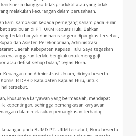
n kinerja dianggap tidak produktif atau yang tidak
yang melakukan kecurangan dalam perusahaan.
ah kami sampaikan kepada pemegang saham pada Bulan
abat satu bulan di PT. UKM Kapuas Hulu. Bahkan,
ang terlalu banyak dan harus segera dipangkas tersebut,
Bupati dan Asisten Perekonomian, Administrasi
ariat Daerah Kabupaten Kapuas Hulu. Saya tegaskan
 karena anggaran terlalu bengkak untuk menggaji
r atau defisit setiap bulan," tegas Flora.
ktur Keuangan dan Administrasi Umum, dirinya beserta
 Komisi B DPRD Kabupaten Kapuas Hulu, untuk
hal tersebut.
an, khususnya karyawan yang bermasalah, mendapat
iliki kepentingan, sehingga pemangkasan karyawan
kewenangan dalam melakukan pemangkasan terhadap
kan keuangan pada BUMD PT. UKM tersebut, Flora beserta
utang terhadap sejumlah karyawan. Selain itu, mereka