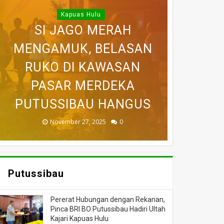
WARGA DESA SEI AJUNG
Kapuas Hulu
YANG DILAPORKAN
SI JAGO MERAH
MENGAMUK, BELASAN
SEMPAT SEKARAT, H
HILANG SAAT
BELASAN TOKO PAKAIAN
RUKO DI KAWASAN
AKHIRNYA TEWAS
PEDULI KORBAN
MEMANCING
DITEMUKAN MENINGGAL
KEBAKARAN, KORAMIL
DI PUTUSSIBAU LUDES
SETELAH 'DIHAKIMI'
PASAR MERDEKA
BADAU BERI BANTUAN
PUTUSSIBAU HANGUS
DILALAP API
MASSA
DUNIA
November 27, 2025
February 18, 2025
March 26, 2025
March 13, 2025
July 05, 2026
0
0
0
0
0
Putussibau
Pererat Hubungan dengan Rekanan,
Pinca BRI BO Putussibau Hadiri Ultah
Kajari Kapuas Hulu