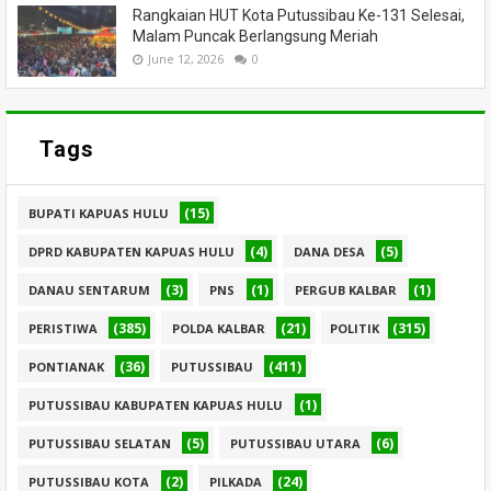
Rangkaian HUT Kota Putussibau Ke-131 Selesai,
Malam Puncak Berlangsung Meriah
June 12, 2026
0
Tags
(15)
BUPATI KAPUAS HULU
(4)
(5)
DPRD KABUPATEN KAPUAS HULU
DANA DESA
(3)
(1)
(1)
DANAU SENTARUM
PNS
PERGUB KALBAR
(385)
(21)
(315)
PERISTIWA
POLDA KALBAR
POLITIK
(36)
(411)
PONTIANAK
PUTUSSIBAU
(1)
PUTUSSIBAU KABUPATEN KAPUAS HULU
(5)
(6)
PUTUSSIBAU SELATAN
PUTUSSIBAU UTARA
(2)
(24)
PUTUSSIBAU KOTA
PILKADA