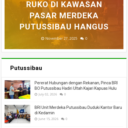
BELASAN TOKO PAKAIAN
RUKO DI KAWASAN
AKHIRNYA TEWAS
PEDULI KORBAN
HILANG SAAT
MEMANCING DITEMUKAN
KEBAKARAN, KORAMIL
DI PUTUSSIBAU LUDES
SETELAH 'DIHAKIMI'
PASAR MERDEKA
BADAU BERI BANTUAN
PUTUSSIBAU HANGUS
MENINGGAL DUNIA
DILALAP API
MASSA
November 27, 2025
February 18, 2025
March 26, 2025
March 13, 2025
July 05, 2026
0
0
0
0
0
Putussibau
Pererat Hubungan dengan Rekanan, Pinca BRI
BO Putussibau Hadiri Ultah Kajari Kapuas Hulu
July 02, 2026
0
BRI Unit Merdeka Putussibau Duduki Kantor Baru
di Kedamin
June 15, 2026
0