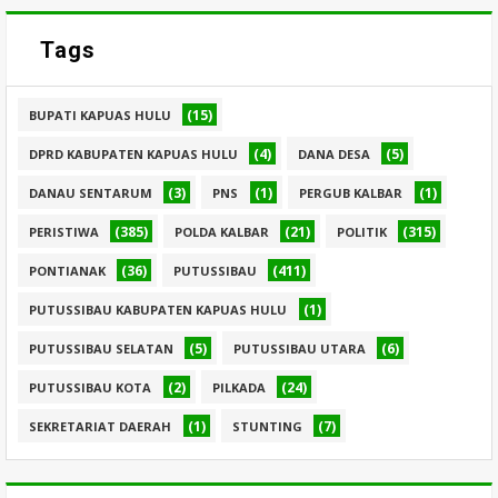
Tags
(15)
BUPATI KAPUAS HULU
(4)
(5)
DPRD KABUPATEN KAPUAS HULU
DANA DESA
(3)
(1)
(1)
DANAU SENTARUM
PNS
PERGUB KALBAR
(385)
(21)
(315)
PERISTIWA
POLDA KALBAR
POLITIK
(36)
(411)
PONTIANAK
PUTUSSIBAU
(1)
PUTUSSIBAU KABUPATEN KAPUAS HULU
(5)
(6)
PUTUSSIBAU SELATAN
PUTUSSIBAU UTARA
(2)
(24)
PUTUSSIBAU KOTA
PILKADA
(1)
(7)
SEKRETARIAT DAERAH
STUNTING