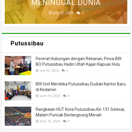
MENINGGAL DUNIA
BANTUAN
HANGUS
MASSA
API
November 27, 2025
February 18, 2025
March 26, 2025
March 13, 2025
July 05, 2026
0
0
0
0
0
Putussibau
Pererat Hubungan dengan Rekanan, Pinca BRI
BO Putussibau Hadiri Ultah Kajari Kapuas Hulu
July 02, 2026
0
BRI Unit Merdeka Putussibau Duduki Kantor Baru
di Kedamin
June 15, 2026
0
Rangkaian HUT Kota Putussibau Ke-131 Selesai,
Malam Puncak Berlangsung Meriah
June 12, 2026
0