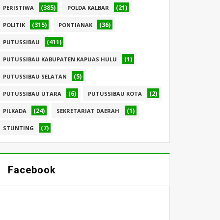
(385)
(21)
PERISTIWA
POLDA KALBAR
(315)
(36)
POLITIK
PONTIANAK
(411)
PUTUSSIBAU
(1)
PUTUSSIBAU KABUPATEN KAPUAS HULU
(5)
PUTUSSIBAU SELATAN
(6)
(2)
PUTUSSIBAU UTARA
PUTUSSIBAU KOTA
(24)
(1)
PILKADA
SEKRETARIAT DAERAH
(7)
STUNTING
Facebook