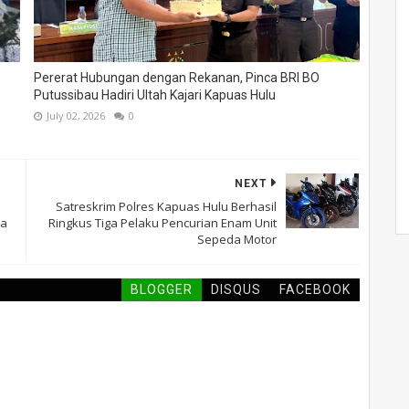
Pererat Hubungan dengan Rekanan, Pinca BRI BO
Putussibau Hadiri Ultah Kajari Kapuas Hulu
July 02, 2026
0
NEXT
Satreskrim Polres Kapuas Hulu Berhasil
wa
Ringkus Tiga Pelaku Pencurian Enam Unit
Sepeda Motor
BLOGGER
DISQUS
FACEBOOK