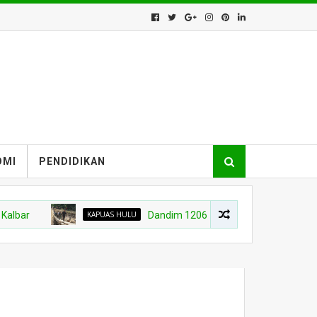
OMI
PENDIDIKAN
KAPUAS HULU
Dandim 1206/Putussibau Dampingi Bupati Kapu