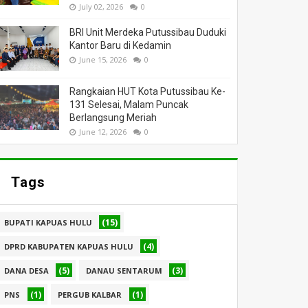
July 02, 2026
0
BRI Unit Merdeka Putussibau Duduki
Kantor Baru di Kedamin
June 15, 2026
0
Rangkaian HUT Kota Putussibau Ke-
131 Selesai, Malam Puncak
Berlangsung Meriah
June 12, 2026
0
Tags
(15)
BUPATI KAPUAS HULU
(4)
DPRD KABUPATEN KAPUAS HULU
(5)
(3)
DANA DESA
DANAU SENTARUM
(1)
(1)
PNS
PERGUB KALBAR