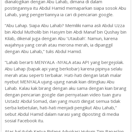
dianalogikan dengan Abu Lahab, dimana di dalam
postingannya itu Abdul Hamid memaparkan siapa sosok Abu
Lahab, yang pengertiannya ia cari di pencarian google.
“Abu Lahap. Siapa Abu Lahab? Memiliki nama asli Abdul Uzza
bin Abdul Mutholib bin Hasyim bin Abdi Manaf bin Qushay bin
Kilab, dikenal juga dengan Abu ‘Utaubah’. Namun, karena
wajahnya yang cerah atau merona merah, ia dipanggil
dengan Abu Lahab,” tulis Abdul Hamid.
“Lahab berarti MENYALA -NYALA atau API yang bergejolak.
Abu Lahap (bapak api yang berkobar) karena pipinya selalu
merah atau seperti terbakar. Hati-hati dengan latah malar
nyebut MENYALA ujung-ujung nanak kian ditingkau Abu
Lahab. Kalau kak birang dengan aku sama dengan kian birang
dengan pencarian google dan pernyataan video tuan guru
Ustadz Abdul Somad, dan yang musti diingat semua tidak
serba kebetulan, hati-hati menjadi pengikut Abu Lahab,”
sebut Abdul Hamid dalam narasi yang diposting di media
sosial Facebook itu.
Atas hal itulah Ketua Bidang Advokasi Hukum Tim Bapaslon