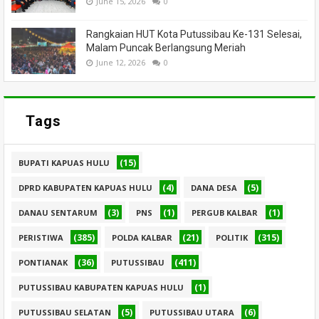
June 15, 2026
0
Rangkaian HUT Kota Putussibau Ke-131 Selesai,
Malam Puncak Berlangsung Meriah
June 12, 2026
0
Tags
(15)
BUPATI KAPUAS HULU
(4)
(5)
DPRD KABUPATEN KAPUAS HULU
DANA DESA
(3)
(1)
(1)
DANAU SENTARUM
PNS
PERGUB KALBAR
(385)
(21)
(315)
PERISTIWA
POLDA KALBAR
POLITIK
(36)
(411)
PONTIANAK
PUTUSSIBAU
(1)
PUTUSSIBAU KABUPATEN KAPUAS HULU
(5)
(6)
PUTUSSIBAU SELATAN
PUTUSSIBAU UTARA