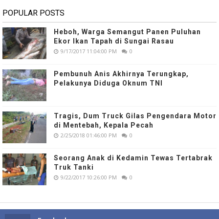
POPULAR POSTS
Heboh, Warga Semangut Panen Puluhan
Ekor Ikan Tapah di Sungai Rasau
9/17/2017 11:04:00 PM
0
Pembunuh Anis Akhirnya Terungkap,
Pelakunya Diduga Oknum TNI
Tragis, Dum Truck Gilas Pengendara Motor
di Mentebah, Kepala Pecah
2/25/2018 01:46:00 PM
0
Seorang Anak di Kedamin Tewas Tertabrak
Truk Tanki
9/22/2017 10:26:00 PM
0