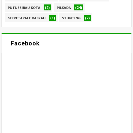
(2)
(24)
PUTUSSIBAU KOTA
PILKADA
(1)
(7)
SEKRETARIAT DAERAH
STUNTING
Facebook