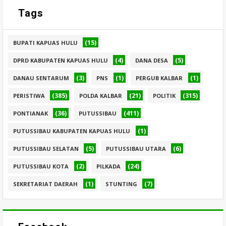
Tags
(15)
BUPATI KAPUAS HULU
(4)
(5)
DPRD KABUPATEN KAPUAS HULU
DANA DESA
(3)
(1)
(1)
DANAU SENTARUM
PNS
PERGUB KALBAR
(385)
(21)
(315)
PERISTIWA
POLDA KALBAR
POLITIK
(36)
(411)
PONTIANAK
PUTUSSIBAU
(1)
PUTUSSIBAU KABUPATEN KAPUAS HULU
(5)
(6)
PUTUSSIBAU SELATAN
PUTUSSIBAU UTARA
(2)
(24)
PUTUSSIBAU KOTA
PILKADA
(1)
(7)
SEKRETARIAT DAERAH
STUNTING