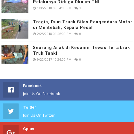
Pelakunya Diduga Oknum TNI
1/05/2018 09:54:00 PM
1
Tragis, Dum Truck Gilas Pengendara Motor
di Mentebah, Kepala Pecah
2/25/2018 01:46:00 PM
0
Seorang Anak di Kedamin Tewas Tertabrak
Truk Tanki
9/22/2017 10:26:00 PM
0
Facebook
Join Us On Facebook
Twitter
Join Us On Twitter
Gplus