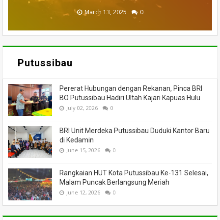
November 27, 2025
February 18, 2025
March 26, 2025
March 13, 2025
July 05, 2026
0
0
0
0
0
Putussibau
Pererat Hubungan dengan Rekanan, Pinca BRI
BO Putussibau Hadiri Ultah Kajari Kapuas Hulu
July 02, 2026
0
BRI Unit Merdeka Putussibau Duduki Kantor Baru
di Kedamin
June 15, 2026
0
Rangkaian HUT Kota Putussibau Ke-131 Selesai,
Malam Puncak Berlangsung Meriah
June 12, 2026
0