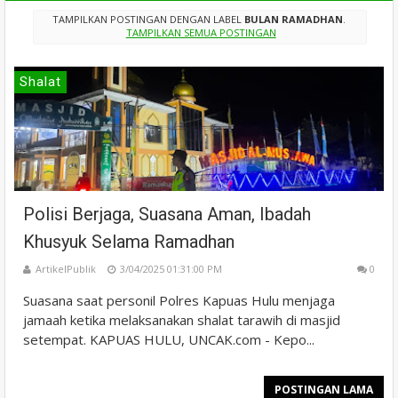
TAMPILKAN POSTINGAN DENGAN LABEL
BULAN RAMADHAN
.
TAMPILKAN SEMUA POSTINGAN
Shalat
Polisi Berjaga, Suasana Aman, Ibadah
Khusyuk Selama Ramadhan
ArtikelPublik
3/04/2025 01:31:00 PM
0
Suasana saat personil Polres Kapuas Hulu menjaga
jamaah ketika melaksanakan shalat tarawih di masjid
setempat. KAPUAS HULU, UNCAK.com - Kepo...
POSTINGAN LAMA