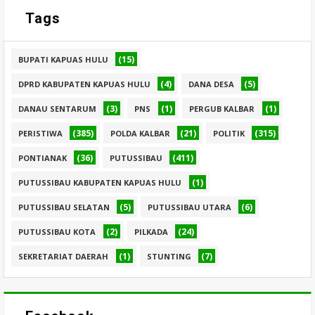
Tags
(15)
BUPATI KAPUAS HULU
(4)
(5)
DPRD KABUPATEN KAPUAS HULU
DANA DESA
(3)
(1)
(1)
DANAU SENTARUM
PNS
PERGUB KALBAR
(385)
(21)
(315)
PERISTIWA
POLDA KALBAR
POLITIK
(36)
(411)
PONTIANAK
PUTUSSIBAU
(1)
PUTUSSIBAU KABUPATEN KAPUAS HULU
(5)
(6)
PUTUSSIBAU SELATAN
PUTUSSIBAU UTARA
(2)
(24)
PUTUSSIBAU KOTA
PILKADA
(1)
(7)
SEKRETARIAT DAERAH
STUNTING