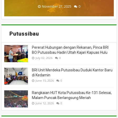
November 27, 2025
February 18, 2025
March 26, 2025
March 13, 2025
July 05, 2026
0
0
0
0
0
Putussibau
Pererat Hubungan dengan Rekanan, Pinca BRI
BO Putussibau Hadiri Ultah Kajari Kapuas Hulu
July 02, 2026
0
BRI Unit Merdeka Putussibau Duduki Kantor Baru
di Kedamin
June 15, 2026
0
Rangkaian HUT Kota Putussibau Ke-131 Selesai,
Malam Puncak Berlangsung Meriah
June 12, 2026
0