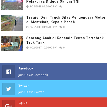
Pelakunya Diduga Oknum TNI
1/05/2018 09:54:00 PM
1
Tragis, Dum Truck Gilas Pengendara Motor
di Mentebah, Kepala Pecah
2/25/2018 01:46:00 PM
0
Seorang Anak di Kedamin Tewas Tertabrak
Truk Tanki
9/22/2017 10:26:00 PM
0
Facebook
Join Us On Facebook
Twitter
Join Us On Twitter
Gplus