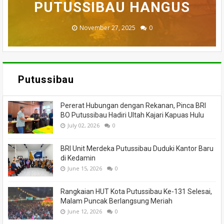
BADAU BERI BANTUAN
PUTUSSIBAU HANGUS
MENINGGAL DUNIA
DILALAP API
MASSA
November 27, 2025
February 18, 2025
March 26, 2025
March 13, 2025
July 05, 2026
0
0
0
0
0
Putussibau
Pererat Hubungan dengan Rekanan, Pinca BRI
BO Putussibau Hadiri Ultah Kajari Kapuas Hulu
July 02, 2026
0
BRI Unit Merdeka Putussibau Duduki Kantor Baru
di Kedamin
June 15, 2026
0
Rangkaian HUT Kota Putussibau Ke-131 Selesai,
Malam Puncak Berlangsung Meriah
June 12, 2026
0