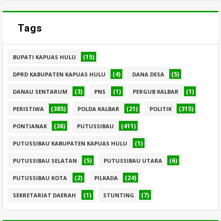
Tags
(15)
BUPATI KAPUAS HULU
(4)
(5)
DPRD KABUPATEN KAPUAS HULU
DANA DESA
(3)
(1)
(1)
DANAU SENTARUM
PNS
PERGUB KALBAR
(385)
(21)
(315)
PERISTIWA
POLDA KALBAR
POLITIK
(36)
(411)
PONTIANAK
PUTUSSIBAU
(1)
PUTUSSIBAU KABUPATEN KAPUAS HULU
(5)
(6)
PUTUSSIBAU SELATAN
PUTUSSIBAU UTARA
(2)
(24)
PUTUSSIBAU KOTA
PILKADA
(1)
(7)
SEKRETARIAT DAERAH
STUNTING