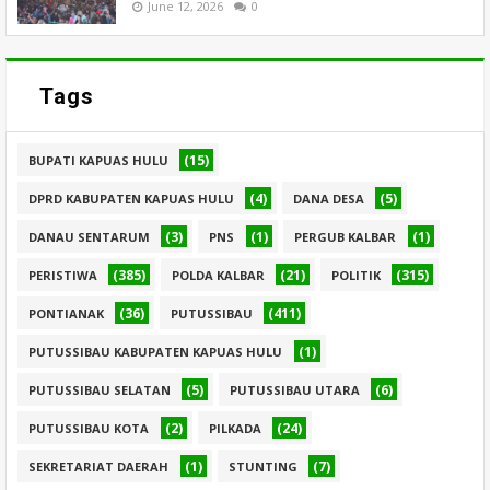
June 12, 2026
0
Tags
(15)
BUPATI KAPUAS HULU
(4)
(5)
DPRD KABUPATEN KAPUAS HULU
DANA DESA
(3)
(1)
(1)
DANAU SENTARUM
PNS
PERGUB KALBAR
(385)
(21)
(315)
PERISTIWA
POLDA KALBAR
POLITIK
(36)
(411)
PONTIANAK
PUTUSSIBAU
(1)
PUTUSSIBAU KABUPATEN KAPUAS HULU
(5)
(6)
PUTUSSIBAU SELATAN
PUTUSSIBAU UTARA
(2)
(24)
PUTUSSIBAU KOTA
PILKADA
(1)
(7)
SEKRETARIAT DAERAH
STUNTING