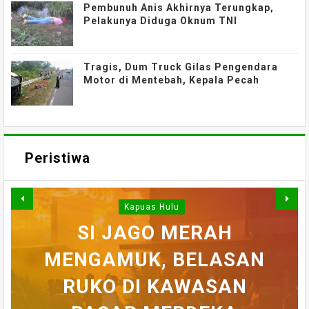
Pembunuh Anis Akhirnya Terungkap,
Pelakunya Diduga Oknum TNI
Tragis, Dum Truck Gilas Pengendara
Motor di Mentebah, Kepala Pecah
Peristiwa
Kapuas Hulu
WARGA DESA SEI AJUNG
SI JAGO MERAH
MENGAMUK, BELASAN
SEMPAT SEKARAT, H
YANG DILAPORKAN
BELASAN TOKO PAKAIAN
RUKO DI KAWASAN
AKHIRNYA TEWAS
PEDULI KORBAN
HILANG SAAT