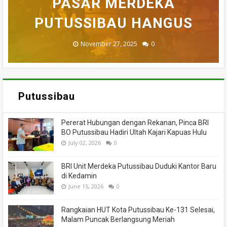
MEMANCING DITEMUKAN
KEBAKARAN, KORAMIL
DI PUTUSSIBAU LUDES
SETELAH 'DIHAKIMI'
PASAR MERDEKA
BADAU BERI BANTUAN
PUTUSSIBAU HANGUS
MENINGGAL DUNIA
DILALAP API
MASSA
November 27, 2025
February 18, 2025
March 26, 2025
March 13, 2025
July 05, 2026
0
0
0
0
0
Putussibau
Pererat Hubungan dengan Rekanan, Pinca BRI
BO Putussibau Hadiri Ultah Kajari Kapuas Hulu
July 02, 2026
0
BRI Unit Merdeka Putussibau Duduki Kantor Baru
di Kedamin
June 15, 2026
0
Rangkaian HUT Kota Putussibau Ke-131 Selesai,
Malam Puncak Berlangsung Meriah