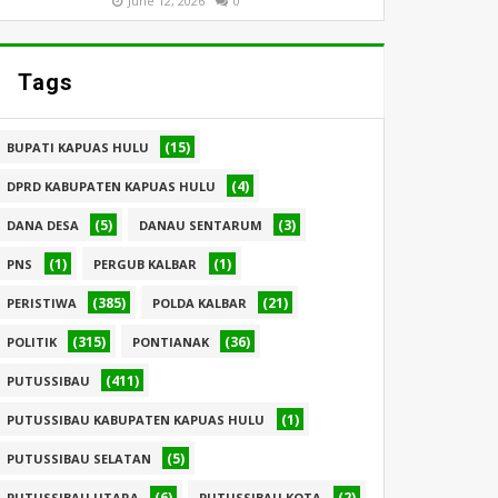
June 12, 2026
0
Tags
(15)
BUPATI KAPUAS HULU
(4)
DPRD KABUPATEN KAPUAS HULU
(5)
(3)
DANA DESA
DANAU SENTARUM
(1)
(1)
PNS
PERGUB KALBAR
(385)
(21)
PERISTIWA
POLDA KALBAR
(315)
(36)
POLITIK
PONTIANAK
(411)
PUTUSSIBAU
(1)
PUTUSSIBAU KABUPATEN KAPUAS HULU
(5)
PUTUSSIBAU SELATAN
(6)
(2)
PUTUSSIBAU UTARA
PUTUSSIBAU KOTA