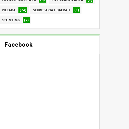
(24)
(1)
PILKADA
SEKRETARIAT DAERAH
(7)
STUNTING
Facebook