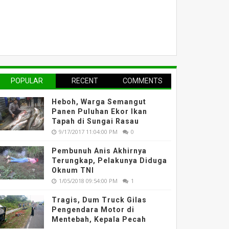
POPULAR
RECENT
COMMENTS
Heboh, Warga Semangut
Panen Puluhan Ekor Ikan
Tapah di Sungai Rasau
9/17/2017 11:04:00 PM
0
Pembunuh Anis Akhirnya
Terungkap, Pelakunya Diduga
Oknum TNI
1/05/2018 09:54:00 PM
1
Tragis, Dum Truck Gilas
Pengendara Motor di
Mentebah, Kepala Pecah