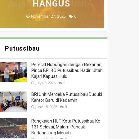
MENINGGAL DUNIA
BERI BANTUAN
DILALAP API
HANGUS
MASSA
November 27, 2025
February 18, 2025
March 26, 2025
March 13, 2025
July 05, 2026
0
0
0
0
0
Putussibau
Pererat Hubungan dengan Rekanan,
Pinca BRI BO Putussibau Hadiri Ultah
Kajari Kapuas Hulu
July 02, 2026
0
BRI Unit Merdeka Putussibau Duduki
Kantor Baru di Kedamin
June 15, 2026
0
Rangkaian HUT Kota Putussibau Ke-
131 Selesai, Malam Puncak
Berlangsung Meriah