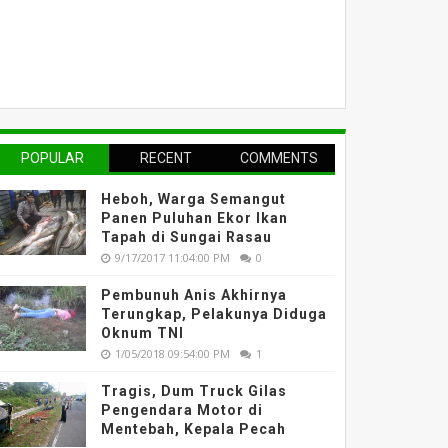
POPULAR
RECENT
COMMENTS
Heboh, Warga Semangut
Panen Puluhan Ekor Ikan
Tapah di Sungai Rasau
9/17/2017 11:04:00 PM
0
Pembunuh Anis Akhirnya
Terungkap, Pelakunya Diduga
Oknum TNI
1/05/2018 09:54:00 PM
1
Tragis, Dum Truck Gilas
Pengendara Motor di
Mentebah, Kepala Pecah