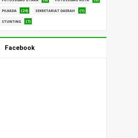
(24)
(1)
PILKADA
SEKRETARIAT DAERAH
(7)
STUNTING
Facebook