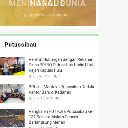
MENINGGAL DUNIA
BERI BANTUAN
DILALAP API
HANGUS
MASSA
November 27, 2025
February 18, 2025
March 26, 2025
March 13, 2025
July 05, 2026
0
0
0
0
0
Putussibau
Pererat Hubungan dengan Rekanan,
Pinca BRI BO Putussibau Hadiri Ultah
Kajari Kapuas Hulu
July 02, 2026
0
BRI Unit Merdeka Putussibau Duduki
Kantor Baru di Kedamin
June 15, 2026
0
Rangkaian HUT Kota Putussibau Ke-
131 Selesai, Malam Puncak
Berlangsung Meriah