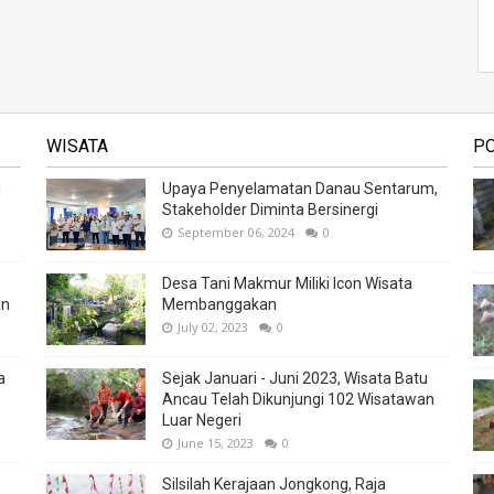
WISATA
P
i
Upaya Penyelamatan Danau Sentarum,
Stakeholder Diminta Bersinergi
September 06, 2024
0
Desa Tani Makmur Miliki Icon Wisata
an
Membanggakan
July 02, 2023
0
a
Sejak Januari - Juni 2023, Wisata Batu
Ancau Telah Dikunjungi 102 Wisatawan
Luar Negeri
June 15, 2023
0
Silsilah Kerajaan Jongkong, Raja