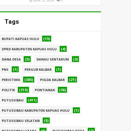
June 12, 2026
0
Tags
(15)
BUPATI KAPUAS HULU
(4)
DPRD KABUPATEN KAPUAS HULU
(5)
(3)
DANA DESA
DANAU SENTARUM
(1)
(1)
PNS
PERGUB KALBAR
(385)
(21)
PERISTIWA
POLDA KALBAR
(315)
(36)
POLITIK
PONTIANAK
(411)
PUTUSSIBAU
(1)
PUTUSSIBAU KABUPATEN KAPUAS HULU
(5)
PUTUSSIBAU SELATAN
(6)
(2)
PUTUSSIBAU UTARA
PUTUSSIBAU KOTA