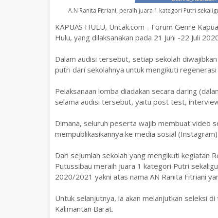
A.N Ranita Fitriani, peraih juara 1 kategori Putri se
KAPUAS HULU, Uncak.com - Forum Genre Kapuas
Hulu, yang dilaksanakan pada 21 Juni -22 Juli 2020 
Dalam audisi tersebut, setiap sekolah diwajibka
putri dari sekolahnya untuk mengikuti regenerasi
Pelaksanaan lomba diadakan secara daring (dalam
selama audisi tersebut, yaitu post test, intervie
Dimana, seluruh peserta wajib membuat video se
mempublikasikannya ke media sosial (Instagram
Dari sejumlah sekolah yang mengikuti kegiatan 
Putussibau meraih juara 1 kategori Putri sekal
2020/2021 yakni atas nama AN Ranita Fitriani 
Untuk selanjutnya, ia akan melanjutkan seleksi d
Kalimantan Barat.