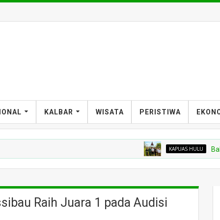
T
IONAL
KALBAR
WISATA
PERISTIWA
EKON
KAPUAS HULU
Balai Karanti
sibau Raih Juara 1 pada Audisi