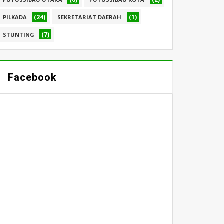
(24)
(1)
PILKADA
SEKRETARIAT DAERAH
(7)
STUNTING
Facebook