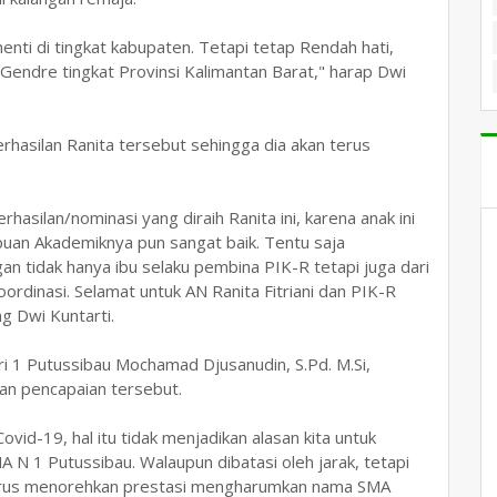
enti di tingkat kabupaten. Tetapi tetap Rendah hati,
 Gendre tingkat Provinsi Kalimantan Barat," harap Dwi
hasilan Ranita tersebut sehingga dia akan terus
asilan/nominasi yang diraih Ranita ini, karena anak ini
puan Akademiknya pun sangat baik. Tentu saja
gan tidak hanya ibu selaku pembina PIK-R tetapi juga dari
rdinasi. Selamat untuk AN Ranita Fitriani dan PIK-R
g Dwi Kuntarti.
1 Putussibau Mochamad Djusanudin, S.Pd. M.Si,
an pencapaian tersebut.
vid-19, hal itu tidak menjadikan alasan kita untuk
 N 1 Putussibau. Walaupun dibatasi oleh jarak, tetapi
erus menorehkan prestasi mengharumkan nama SMA