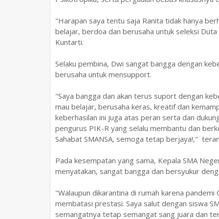
"Harapan saya tentu saja Ranita tidak hanya berh
belajar, berdoa dan berusaha untuk seleksi Duta
Kuntarti.
Selaku pembina, Dwi sangat bangga dengan keber
berusaha untuk mensupport.
"Saya bangga dan akan terus suport dengan keberh
mau belajar, berusaha keras, kreatif dan kemam
keberhasilan ini juga atas peran serta dan dukun
pengurus PIK-R yang selalu membantu dan berkoo
Sahabat SMANSA, semoga tetap berjaya!," teran
Pada kesempatan yang sama, Kepala SMA Negeri 
menyatakan, sangat bangga dan bersyukur deng
"Walaupun dikarantina di rumah karena pandemi Co
membatasi prestasi. Saya salut dengan siswa SMA
semangatnya tetap semangat sang juara dan t