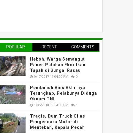
POPULAR
RECENT
COMMENTS
Heboh, Warga Semangut
Panen Puluhan Ekor Ikan
Tapah di Sungai Rasau
9/17/2017 11:04:00 PM
0
Pembunuh Anis Akhirnya
Terungkap, Pelakunya Diduga
Oknum TNI
1/05/2018 09:54:00 PM
1
Tragis, Dum Truck Gilas
Pengendara Motor di
Mentebah, Kepala Pecah