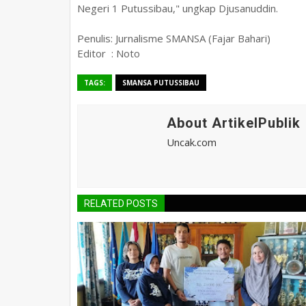
Negeri 1 Putussibau," ungkap Djusanuddin.
Penulis: Jurnalisme SMANSA (Fajar Bahari)
Editor : Noto
TAGS:
SMANSA PUTUSSIBAU
About ArtikelPublik
Uncak.com
RELATED POSTS