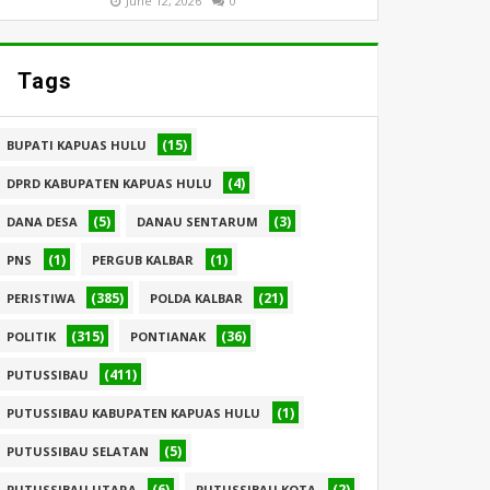
June 12, 2026
0
Tags
(15)
BUPATI KAPUAS HULU
(4)
DPRD KABUPATEN KAPUAS HULU
(5)
(3)
DANA DESA
DANAU SENTARUM
(1)
(1)
PNS
PERGUB KALBAR
(385)
(21)
PERISTIWA
POLDA KALBAR
(315)
(36)
POLITIK
PONTIANAK
(411)
PUTUSSIBAU
(1)
PUTUSSIBAU KABUPATEN KAPUAS HULU
(5)
PUTUSSIBAU SELATAN
(6)
(2)
PUTUSSIBAU UTARA
PUTUSSIBAU KOTA