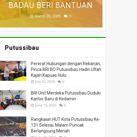
BADAU BERI BANTUAN
PUTUSSIBAU HANGUS
DILALAP API
MASSA
DUNIA
November 27, 2025
February 18, 2025
March 26, 2025
March 13, 2025
July 05, 2026
0
0
0
0
0
Putussibau
Pererat Hubungan dengan Rekanan,
Pinca BRI BO Putussibau Hadiri Ultah
Kajari Kapuas Hulu
July 02, 2026
0
BRI Unit Merdeka Putussibau Duduki
Kantor Baru di Kedamin
June 15, 2026
0
Rangkaian HUT Kota Putussibau Ke-
131 Selesai, Malam Puncak
Berlangsung Meriah