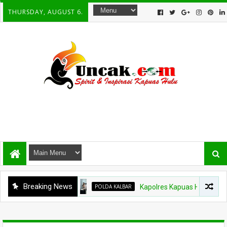
THURSDAY, AUGUST 6.
Breaking News
POLDA KALBAR
Kapolres Kapuas Hulu Berganti, Ka