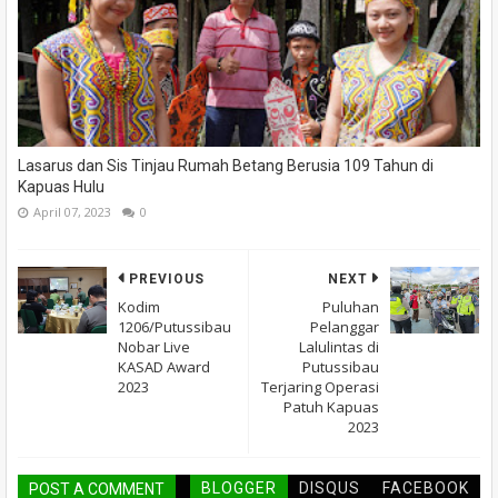
Lasarus dan Sis Tinjau Rumah Betang Berusia 109 Tahun di
Kapuas Hulu
April 07, 2023
0
PREVIOUS
NEXT
Kodim
Puluhan
1206/Putussibau
Pelanggar
Nobar Live
Lalulintas di
KASAD Award
Putussibau
2023
Terjaring Operasi
Patuh Kapuas
2023
BLOGGER
DISQUS
FACEBOOK
POST A COMMENT