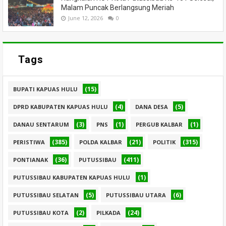
Malam Puncak Berlangsung Meriah
June 12, 2026
0
Tags
(15)
BUPATI KAPUAS HULU
(4)
(5)
DPRD KABUPATEN KAPUAS HULU
DANA DESA
(3)
(1)
(1)
DANAU SENTARUM
PNS
PERGUB KALBAR
(385)
(21)
(315)
PERISTIWA
POLDA KALBAR
POLITIK
(36)
(411)
PONTIANAK
PUTUSSIBAU
(1)
PUTUSSIBAU KABUPATEN KAPUAS HULU
(5)
(6)
PUTUSSIBAU SELATAN
PUTUSSIBAU UTARA
(2)
(24)
PUTUSSIBAU KOTA
PILKADA