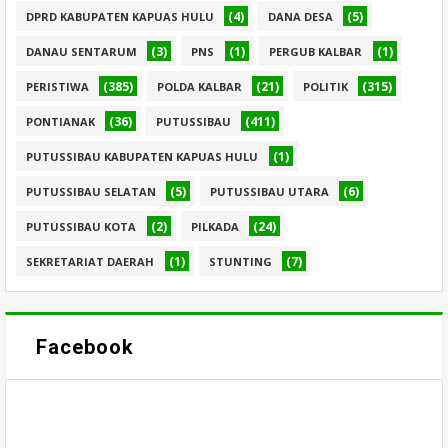
(4)
(5)
DPRD KABUPATEN KAPUAS HULU
DANA DESA
(3)
(1)
(1)
DANAU SENTARUM
PNS
PERGUB KALBAR
(385)
(21)
(315)
PERISTIWA
POLDA KALBAR
POLITIK
(36)
(411)
PONTIANAK
PUTUSSIBAU
(1)
PUTUSSIBAU KABUPATEN KAPUAS HULU
(5)
(6)
PUTUSSIBAU SELATAN
PUTUSSIBAU UTARA
(2)
(24)
PUTUSSIBAU KOTA
PILKADA
(1)
(7)
SEKRETARIAT DAERAH
STUNTING
Facebook