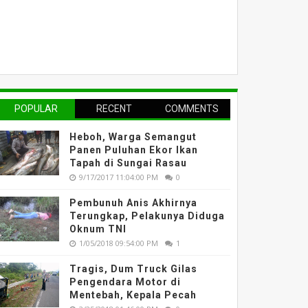
POPULAR
RECENT
COMMENTS
Heboh, Warga Semangut
Panen Puluhan Ekor Ikan
Tapah di Sungai Rasau
9/17/2017 11:04:00 PM
0
Pembunuh Anis Akhirnya
Terungkap, Pelakunya Diduga
Oknum TNI
1/05/2018 09:54:00 PM
1
Tragis, Dum Truck Gilas
Pengendara Motor di
Mentebah, Kepala Pecah