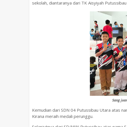
sekolah, diantaranya dari TK Aisyiyah Putussiba
Sang jua
Kemudian dari SDN 04 Putussibau Utara atas na
Kirana meraih medali perunggu.
Selanjutnya dari SD/MIN Putussibau atas nama S