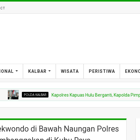
CT
IONAL
KALBAR
WISATA
PERISTIWA
EKON
POLDA KALBAR
Kapolres Kapuas Hulu Berganti, Kapolda Pimpin Sertijab
aekwondo di Bawah Naungan Polres