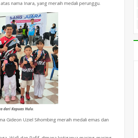
u atas nama Inara, yang meraih medali perunggu.
ra dari Kapuas Hulu
.
ma Gideon Uziel Sihombing meraih medali emas dan
aga, Wafi dan Rafif, dimana ketiganya masing-masing