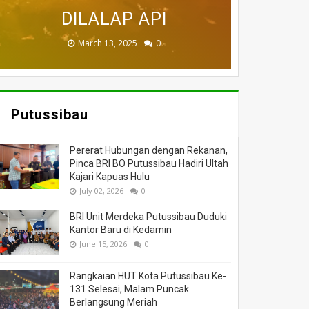
BADAU BERI BANTUAN
PUTUSSIBAU HANGUS
DILALAP API
MASSA
DUNIA
November 27, 2025
February 18, 2025
March 26, 2025
March 13, 2025
July 05, 2026
0
0
0
0
0
Putussibau
Pererat Hubungan dengan Rekanan,
Pinca BRI BO Putussibau Hadiri Ultah
Kajari Kapuas Hulu
July 02, 2026
0
BRI Unit Merdeka Putussibau Duduki
Kantor Baru di Kedamin
June 15, 2026
0
Rangkaian HUT Kota Putussibau Ke-
131 Selesai, Malam Puncak
Berlangsung Meriah