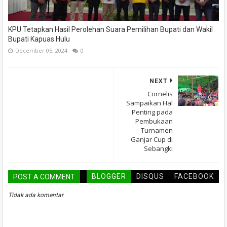
KPU Tetapkan Hasil Perolehan Suara Pemilihan Bupati dan Wakil
Bupati Kapuas Hulu
December 05, 2024
0
NEXT
Cornelis
Sampaikan Hal
Penting pada
Pembukaan
Turnamen
Ganjar Cup di
Sebangki
BLOGGER
DISQUS
FACEBOOK
POST A COMMENT
Tidak ada komentar