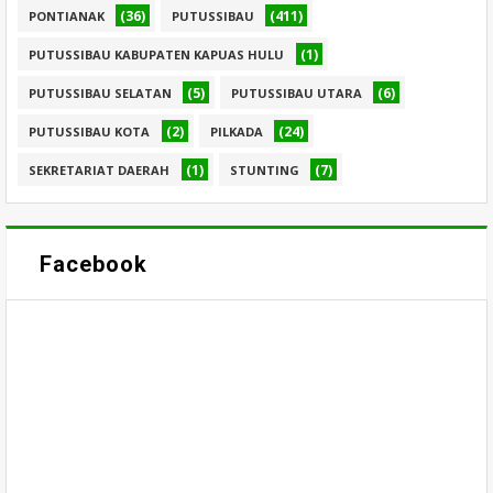
(36)
(411)
PONTIANAK
PUTUSSIBAU
(1)
PUTUSSIBAU KABUPATEN KAPUAS HULU
(5)
(6)
PUTUSSIBAU SELATAN
PUTUSSIBAU UTARA
(2)
(24)
PUTUSSIBAU KOTA
PILKADA
(1)
(7)
SEKRETARIAT DAERAH
STUNTING
Facebook