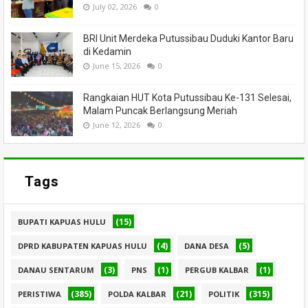
July 02, 2026
0
BRI Unit Merdeka Putussibau Duduki Kantor Baru
di Kedamin
June 15, 2026
0
Rangkaian HUT Kota Putussibau Ke-131 Selesai,
Malam Puncak Berlangsung Meriah
June 12, 2026
0
Tags
(15)
BUPATI KAPUAS HULU
(4)
(5)
DPRD KABUPATEN KAPUAS HULU
DANA DESA
(3)
(1)
(1)
DANAU SENTARUM
PNS
PERGUB KALBAR
(385)
(21)
(315)
PERISTIWA
POLDA KALBAR
POLITIK