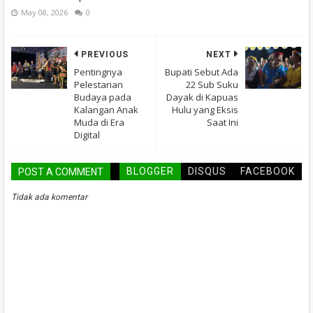
May 08, 2026
0
PREVIOUS
NEXT
Pentingnya
Bupati Sebut Ada
Pelestarian
22 Sub Suku
Budaya pada
Dayak di Kapuas
Kalangan Anak
Hulu yang Eksis
Muda di Era
Saat Ini
Digital
BLOGGER
DISQUS
FACEBOOK
POST A COMMENT
Tidak ada komentar