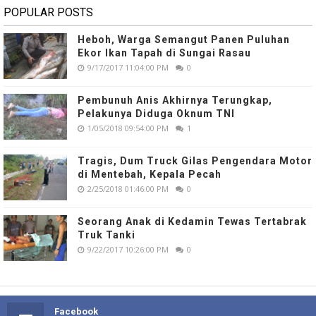
POPULAR POSTS
Heboh, Warga Semangut Panen Puluhan
Ekor Ikan Tapah di Sungai Rasau
9/17/2017 11:04:00 PM
0
Pembunuh Anis Akhirnya Terungkap,
Pelakunya Diduga Oknum TNI
1/05/2018 09:54:00 PM
1
Tragis, Dum Truck Gilas Pengendara Motor
di Mentebah, Kepala Pecah
2/25/2018 01:46:00 PM
0
Seorang Anak di Kedamin Tewas Tertabrak
Truk Tanki
9/22/2017 10:26:00 PM
0
Facebook