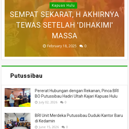
WARGA DESA SEI AJUNG YANG
SI JAGO MERAH MENGAMUK,
Kapuas Hulu
SEMPAT SEKARAT, H AKHIRNYA
PEDULI KORBAN KEBAKARAN,
BELASAN RUKO DI KAWASAN
BELASAN TOKO PAKAIAN DI
DILAPORKAN HILANG SAAT
PASAR MERDEKA PUTUSSIBAU
PUTUSSIBAU LUDES DILALAP
TEWAS SETELAH 'DIHAKIMI'
MEMANCING DITEMUKAN
KORAMIL BADAU BERI
MENINGGAL DUNIA
BANTUAN
HANGUS
MASSA
API
November 27, 2025
February 18, 2025
March 26, 2025
March 13, 2025
July 05, 2026
0
0
0
0
0
Putussibau
Pererat Hubungan dengan Rekanan, Pinca BRI
BO Putussibau Hadiri Ultah Kajari Kapuas Hulu
July 02, 2026
0
BRI Unit Merdeka Putussibau Duduki Kantor Baru
di Kedamin
June 15, 2026
0