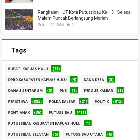
Rangkaian HUT Kota Putussibau Ke-131 Selesai,
Malam Puncak Berlangsung Meriah
June 12, 2026
0
Tags
(15)
BUPATI KAPUAS HULU
(4)
(5)
DPRD KABUPATEN KAPUAS HULU
DANA DESA
(3)
(1)
(1)
DANAU SENTARUM
PNS
PERGUB KALBAR
(385)
(21)
(315)
PERISTIWA
POLDA KALBAR
POLITIK
(36)
(411)
PONTIANAK
PUTUSSIBAU
(1)
PUTUSSIBAU KABUPATEN KAPUAS HULU
(5)
(6)
PUTUSSIBAU SELATAN
PUTUSSIBAU UTARA