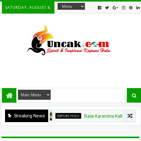
SATURDAY, AUGUST 8.
Breaking News
KAPUAS HULU
Balai Karantina Kalbar Tinjau Jal