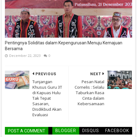
Pentingnya Soliditas dalam Kepengurusan Menuju Kemajuan
Bersama
December 22, 2023
0
PREVIOUS
NEXT
Tunjangan
Pesan Natal
Khusus Guru 3T
Cornelis : Selalu
di Kapuas Hulu
Taburkan Rasa
Tak Tepat
Cinta dalam
Sasaran,
Kebersamaan
Disdikbud Akan
Evaluasi
BLOGGER
DISQUS
FACEBOOK
POST A COMMENT