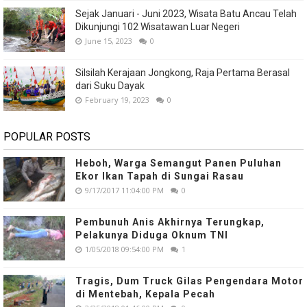
Sejak Januari - Juni 2023, Wisata Batu Ancau Telah
Dikunjungi 102 Wisatawan Luar Negeri
June 15, 2023
0
Silsilah Kerajaan Jongkong, Raja Pertama Berasal
dari Suku Dayak
February 19, 2023
0
POPULAR POSTS
Heboh, Warga Semangut Panen Puluhan
Ekor Ikan Tapah di Sungai Rasau
9/17/2017 11:04:00 PM
0
Pembunuh Anis Akhirnya Terungkap,
Pelakunya Diduga Oknum TNI
1/05/2018 09:54:00 PM
1
Tragis, Dum Truck Gilas Pengendara Motor
di Mentebah, Kepala Pecah