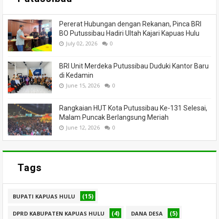
Pererat Hubungan dengan Rekanan, Pinca BRI
BO Putussibau Hadiri Ultah Kajari Kapuas Hulu
July 02, 2026
0
BRI Unit Merdeka Putussibau Duduki Kantor Baru
di Kedamin
June 15, 2026
0
Rangkaian HUT Kota Putussibau Ke-131 Selesai,
Malam Puncak Berlangsung Meriah
June 12, 2026
0
Tags
(15)
BUPATI KAPUAS HULU
(4)
(5)
DPRD KABUPATEN KAPUAS HULU
DANA DESA