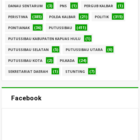
(3)
(1)
(1)
DANAU SENTARUM
PNS
PERGUB KALBAR
(385)
(21)
(315)
PERISTIWA
POLDA KALBAR
POLITIK
(36)
(411)
PONTIANAK
PUTUSSIBAU
(1)
PUTUSSIBAU KABUPATEN KAPUAS HULU
(5)
(6)
PUTUSSIBAU SELATAN
PUTUSSIBAU UTARA
(2)
(24)
PUTUSSIBAU KOTA
PILKADA
(1)
(7)
SEKRETARIAT DAERAH
STUNTING
Facebook