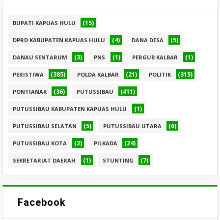
(15)
BUPATI KAPUAS HULU
(4)
(5)
DPRD KABUPATEN KAPUAS HULU
DANA DESA
(3)
(1)
(1)
DANAU SENTARUM
PNS
PERGUB KALBAR
(385)
(21)
(315)
PERISTIWA
POLDA KALBAR
POLITIK
(36)
(411)
PONTIANAK
PUTUSSIBAU
(1)
PUTUSSIBAU KABUPATEN KAPUAS HULU
(5)
(6)
PUTUSSIBAU SELATAN
PUTUSSIBAU UTARA
(2)
(24)
PUTUSSIBAU KOTA
PILKADA
(1)
(7)
SEKRETARIAT DAERAH
STUNTING
Facebook