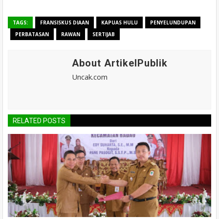
TAGS:
FRANSISKUS DIAAN
KAPUAS HULU
PENYELUNDUPAN
PERBATASAN
RAWAN
SERTIJAB
About ArtikelPublik
Uncak.com
RELATED POSTS