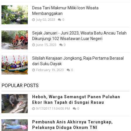
Desa Tani Makmur Miliki Icon Wisata
Membanggakan
July 02, 2023
0
Sejak Januari - Juni 2023, Wisata Batu Ancau Telah
Dikunjungi 102 Wisatawan Luar Negeri
June 15, 2023
0
Silsilah Kerajaan Jongkong, Raja Pertama Berasal
dari Suku Dayak
February 19, 2023
0
POPULAR POSTS
Heboh, Warga Semangut Panen Puluhan
Ekor Ikan Tapah di Sungai Rasau
9/17/2017 11:04:00 PM
0
Pembunuh Anis Akhirnya Terungkap,
Pelakunya Diduga Oknum TNI