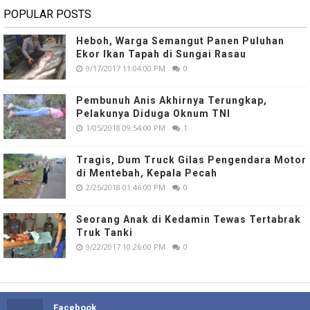
POPULAR POSTS
Heboh, Warga Semangut Panen Puluhan
Ekor Ikan Tapah di Sungai Rasau
9/17/2017 11:04:00 PM
0
Pembunuh Anis Akhirnya Terungkap,
Pelakunya Diduga Oknum TNI
1/05/2018 09:54:00 PM
1
Tragis, Dum Truck Gilas Pengendara Motor
di Mentebah, Kepala Pecah
2/25/2018 01:46:00 PM
0
Seorang Anak di Kedamin Tewas Tertabrak
Truk Tanki
9/22/2017 10:26:00 PM
0
Facebook