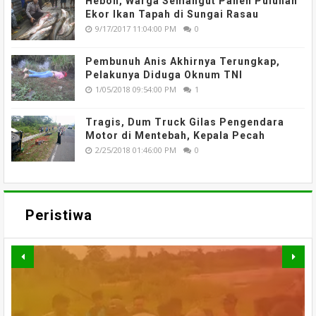
Heboh, Warga Semangut Panen Puluhan
Ekor Ikan Tapah di Sungai Rasau
9/17/2017 11:04:00 PM
0
Pembunuh Anis Akhirnya Terungkap,
Pelakunya Diduga Oknum TNI
1/05/2018 09:54:00 PM
1
Tragis, Dum Truck Gilas Pengendara
Motor di Mentebah, Kepala Pecah
2/25/2018 01:46:00 PM
0
Peristiwa