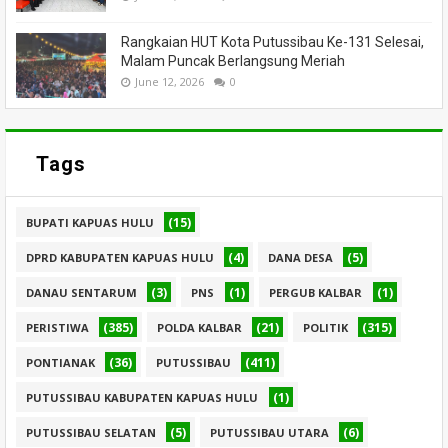
Rangkaian HUT Kota Putussibau Ke-131 Selesai,
Malam Puncak Berlangsung Meriah
June 12, 2026
0
Tags
(15)
BUPATI KAPUAS HULU
(4)
(5)
DPRD KABUPATEN KAPUAS HULU
DANA DESA
(3)
(1)
(1)
DANAU SENTARUM
PNS
PERGUB KALBAR
(385)
(21)
(315)
PERISTIWA
POLDA KALBAR
POLITIK
(36)
(411)
PONTIANAK
PUTUSSIBAU
(1)
PUTUSSIBAU KABUPATEN KAPUAS HULU
(5)
(6)
PUTUSSIBAU SELATAN
PUTUSSIBAU UTARA