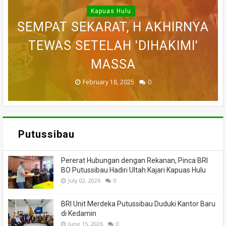
WARGA DESA SEI AJUNG YANG
SI JAGO MERAH MENGAMUK,
Kapuas Hulu
SEMPAT SEKARAT, H AKHIRNYA
PEDULI KORBAN KEBAKARAN,
BELASAN RUKO DI KAWASAN
BELASAN TOKO PAKAIAN DI
DILAPORKAN HILANG SAAT
PASAR MERDEKA PUTUSSIBAU
PUTUSSIBAU LUDES DILALAP
TEWAS SETELAH 'DIHAKIMI'
MEMANCING DITEMUKAN
KORAMIL BADAU BERI
MENINGGAL DUNIA
BANTUAN
HANGUS
MASSA
API
November 27, 2025
February 18, 2025
March 26, 2025
March 13, 2025
July 05, 2026
0
0
0
0
0
Putussibau
Pererat Hubungan dengan Rekanan, Pinca BRI
BO Putussibau Hadiri Ultah Kajari Kapuas Hulu
July 02, 2026
0
BRI Unit Merdeka Putussibau Duduki Kantor Baru
di Kedamin
June 15, 2026
0