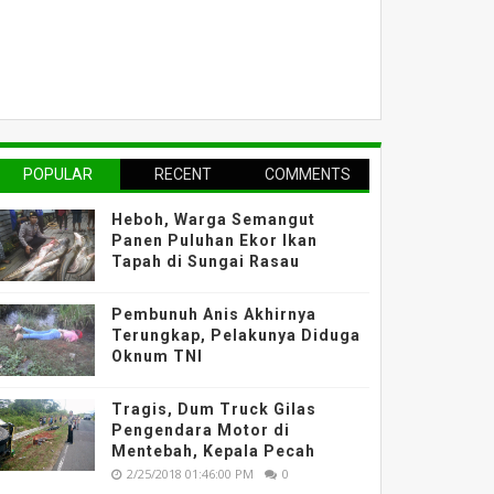
POPULAR
RECENT
COMMENTS
Heboh, Warga Semangut
Panen Puluhan Ekor Ikan
Tapah di Sungai Rasau
Pembunuh Anis Akhirnya
Terungkap, Pelakunya Diduga
Oknum TNI
Tragis, Dum Truck Gilas
Pengendara Motor di
Mentebah, Kepala Pecah
2/25/2018 01:46:00 PM
0