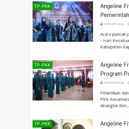
Angeline F
TP-PKK
Pemerinta
ArtikelPublik
Acara puncak
- Hari Kesatu
Kabupaten Kap
Angeline F
TP-PKK
Program P
ArtikelPublik
Pelantikan d
PKK Kecamatan 
dirangkai den...
Angeline F
TP-PKK