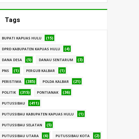
Tags
(15)
BUPATI KAPUAS HULU
(4)
DPRD KABUPATEN KAPUAS HULU
(5)
(3)
DANA DESA
DANAU SENTARUM
(1)
(1)
PNS
PERGUB KALBAR
(385)
(21)
PERISTIWA
POLDA KALBAR
(315)
(36)
POLITIK
PONTIANAK
(411)
PUTUSSIBAU
(1)
PUTUSSIBAU KABUPATEN KAPUAS HULU
(5)
PUTUSSIBAU SELATAN
(6)
(2)
PUTUSSIBAU UTARA
PUTUSSIBAU KOTA