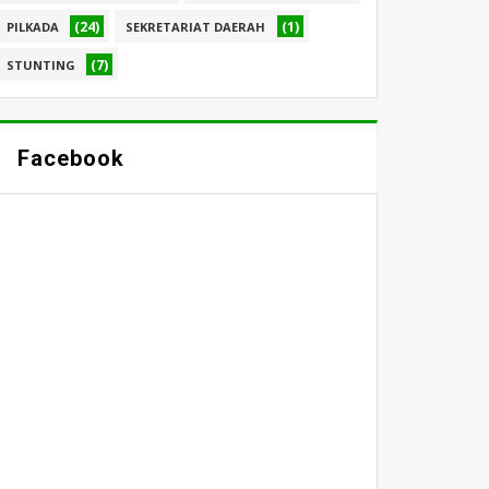
(24)
(1)
PILKADA
SEKRETARIAT DAERAH
(7)
STUNTING
Facebook