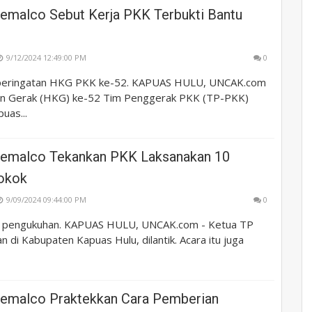
remalco Sebut Kerja PKK Terbukti Bantu
h
9/12/2024 12:49:00 PM
0
 peringatan HKG PKK ke-52. KAPUAS HULU, UNCAK.com
an Gerak (HKG) ke-52 Tim Penggerak PKK (TP-PKK)
uas...
remalco Tekankan PKK Laksanakan 10
okok
9/09/2024 09:44:00 PM
0
an pengukuhan. KAPUAS HULU, UNCAK.com - Ketua TP
di Kabupaten Kapuas Hulu, dilantik. Acara itu juga
remalco Praktekkan Cara Pemberian