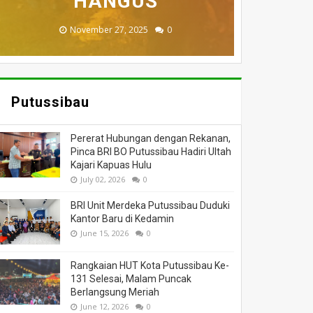
MENINGGAL DUNIA
BERI BANTUAN
DILALAP API
HANGUS
MASSA
November 27, 2025
February 18, 2025
March 26, 2025
March 13, 2025
July 05, 2026
0
0
0
0
0
Putussibau
Pererat Hubungan dengan Rekanan,
Pinca BRI BO Putussibau Hadiri Ultah
Kajari Kapuas Hulu
July 02, 2026
0
BRI Unit Merdeka Putussibau Duduki
Kantor Baru di Kedamin
June 15, 2026
0
Rangkaian HUT Kota Putussibau Ke-
131 Selesai, Malam Puncak
Berlangsung Meriah
June 12, 2026
0