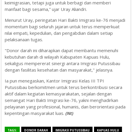
keimigrasian, tetapi juga untuk berbagi dan memberi
manfaat bagi sesama,” ujar Uray Aliandri.
Menurut
Uray, peringatan Hari Bakti Imigrasi ke-76 menjadi
momentum bagi seluruh jajaran untuk terus memperkuat
nilai empati, kepedulian, dan pengabdian dalam setiap
pelaksanaan tugas.
"Donor darah ini diharapkan dapat membantu memenuhi
kebutuhan darah di wilayah Kabupaten Kapuas Hulu,
sekaligus mempererat sinergi antara Imigrasi Putussibau
dengan fasilitas kesehatan dan masyarakat," jelasnya.
Ia pun menegaskan, Kantor Imigrasi Kelas III TPI
Putussibau berkomitmen untuk terus berkontribusi secara
aktif dalam kegiatan kemasyarakatan, sejalan dengan
semangat Hari Bakti Imigrasi ke-76, yakni menghadirkan
pelayanan yang profesional, humanis, dan berorientasi pada
kepentingan masyarakat luas.
(Nt)
TAGS:
DONOR DARAH
IMIGRASI PUTUSSIBAU
KAPUAS HULU