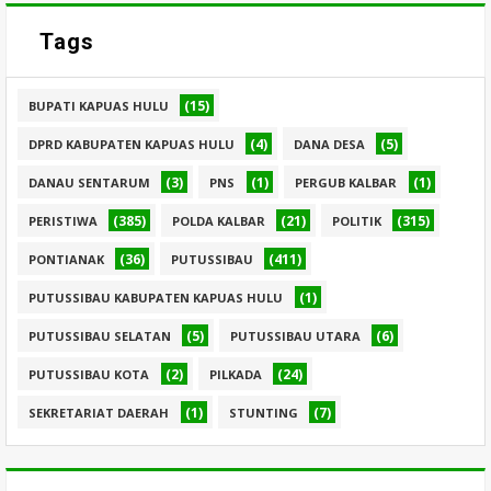
Tags
(15)
BUPATI KAPUAS HULU
(4)
(5)
DPRD KABUPATEN KAPUAS HULU
DANA DESA
(3)
(1)
(1)
DANAU SENTARUM
PNS
PERGUB KALBAR
(385)
(21)
(315)
PERISTIWA
POLDA KALBAR
POLITIK
(36)
(411)
PONTIANAK
PUTUSSIBAU
(1)
PUTUSSIBAU KABUPATEN KAPUAS HULU
(5)
(6)
PUTUSSIBAU SELATAN
PUTUSSIBAU UTARA
(2)
(24)
PUTUSSIBAU KOTA
PILKADA
(1)
(7)
SEKRETARIAT DAERAH
STUNTING