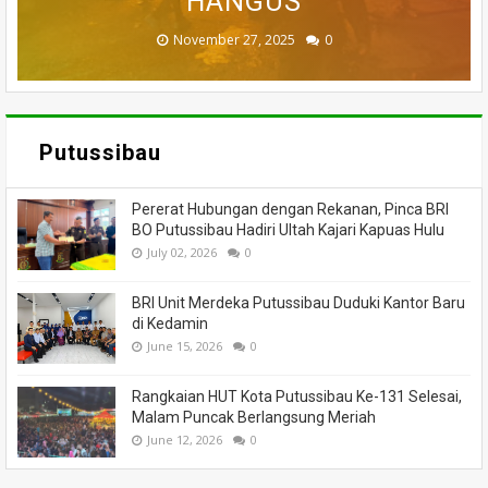
MENINGGAL DUNIA
BANTUAN
HANGUS
MASSA
API
November 27, 2025
February 18, 2025
March 26, 2025
March 13, 2025
July 05, 2026
0
0
0
0
0
Putussibau
Pererat Hubungan dengan Rekanan, Pinca BRI
BO Putussibau Hadiri Ultah Kajari Kapuas Hulu
July 02, 2026
0
BRI Unit Merdeka Putussibau Duduki Kantor Baru
di Kedamin
June 15, 2026
0
Rangkaian HUT Kota Putussibau Ke-131 Selesai,
Malam Puncak Berlangsung Meriah
June 12, 2026
0