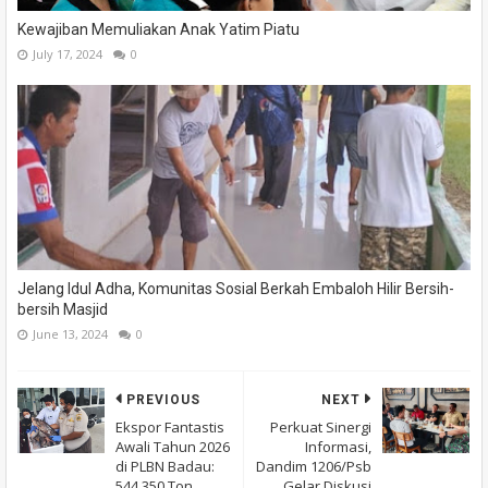
Kewajiban Memuliakan Anak Yatim Piatu
July 17, 2024
0
Jelang Idul Adha, Komunitas Sosial Berkah Embaloh Hilir Bersih-
bersih Masjid
June 13, 2024
0
PREVIOUS
NEXT
Ekspor Fantastis
Perkuat Sinergi
Awali Tahun 2026
Informasi,
di PLBN Badau:
Dandim 1206/Psb
544,350 Ton
Gelar Diskusi