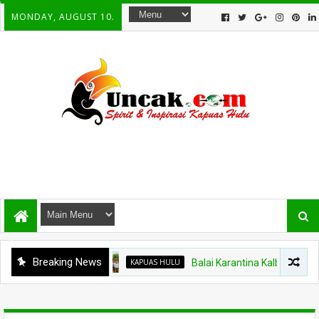
MONDAY, AUGUST 10.
Breaking News
KAPUAS HULU
Balai Karantina Kalbar Tinjau Jalur