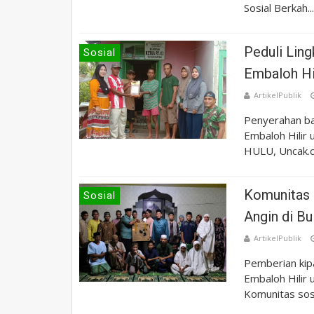
Sosial Berkah...
Peduli Lin
Sosial
Embaloh Hi
ArtikelPublik
Penyerahan ba
Embaloh Hilir
HULU, Uncak.co
Komunitas 
Sosial
Angin di B
ArtikelPublik
Pemberian kip
Embaloh Hilir
Komunitas sosia