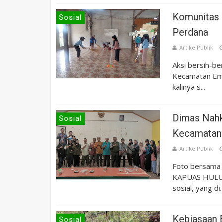
Komunitas B
Sosial
Perdana
ArtikelPublik
Aksi bersih-be
Kecamatan Emb
kalinya s...
Dimas Nahk
Sosial
Kecamatan 
ArtikelPublik
Foto bersama 
KAPUAS HULU, 
sosial, yang di..
Kebiasaan 
Sosial