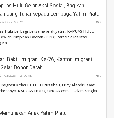
puas Hulu Gelar Aksi Sosial, Bagikan
n Uang Tunai kepada Lembaga Yatim Piatu
/2026 07:26:00 PM
0
as Hulu berbagi bersama anak yatim. KAPUAS HULU,
ewan Pimpinan Daerah (DPD) Partai Solidaritas
 Ka...
ari Bakti Imigrasi Ke-76, Kantor Imigrasi
 Gelar Donor Darah
1/21/2026 11:21:00 AM
0
Imigrasi Kelas III TPI Putussibau, Uray Aliandri, saat
darahnya. KAPUAS HULU, UNCAK.com - Dalam rangka
Memuliakan Anak Yatim Piatu