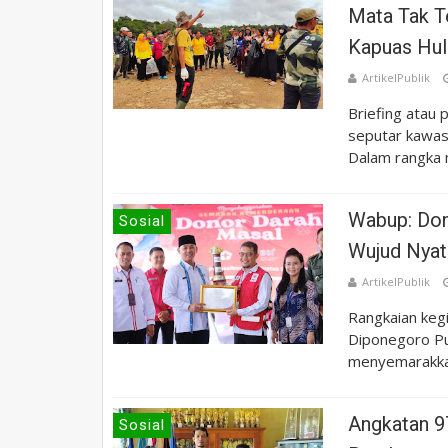
Mata Tak T
Kapuas Hul
ArtikelPublik
Briefing atau
seputar kawa
Dalam rangka 
Wabup: Don
Sosial
Wujud Nyata
ArtikelPublik
Rangkaian keg
Diponegoro Pu
menyemarakka
Angkatan 9
Sosial