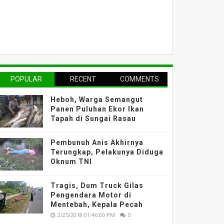
POPULAR
RECENT
COMMENTS
Heboh, Warga Semangut
Panen Puluhan Ekor Ikan
Tapah di Sungai Rasau
Pembunuh Anis Akhirnya
Terungkap, Pelakunya Diduga
Oknum TNI
Tragis, Dum Truck Gilas
Pengendara Motor di
Mentebah, Kepala Pecah
2/25/2018 01:46:00 PM
0