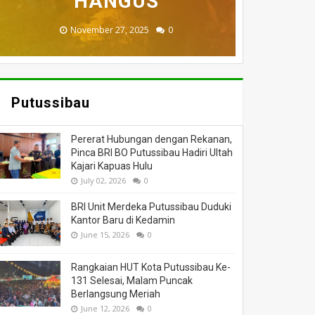
MENINGGAL DUNIA
BERI BANTUAN
DILALAP API
HANGUS
MASSA
November 27, 2025
February 18, 2025
March 26, 2025
March 13, 2025
July 05, 2026
0
0
0
0
0
Putussibau
Pererat Hubungan dengan Rekanan,
Pinca BRI BO Putussibau Hadiri Ultah
Kajari Kapuas Hulu
July 02, 2026
0
BRI Unit Merdeka Putussibau Duduki
Kantor Baru di Kedamin
June 15, 2026
0
Rangkaian HUT Kota Putussibau Ke-
131 Selesai, Malam Puncak
Berlangsung Meriah
June 12, 2026
0