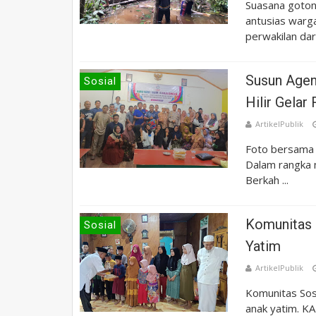
Suasana goton
antusias warg
perwakilan dar
Susun Agen
Sosial
Hilir Gelar
ArtikelPublik
Foto bersama u
Dalam rangka 
Berkah ...
Komunitas 
Sosial
Yatim
ArtikelPublik
Komunitas Sos
anak yatim. K