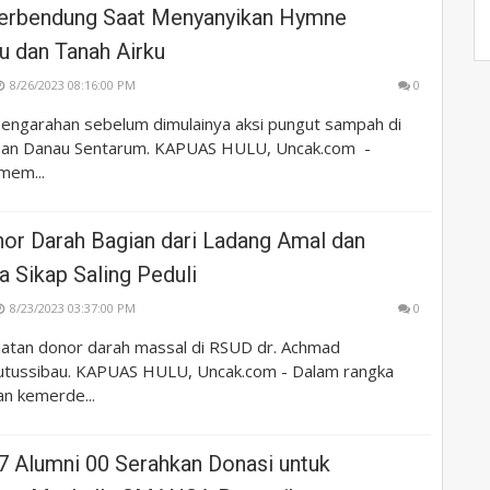
erbendung Saat Menyanyikan Hymne
u dan Tanah Airku
8/26/2023 08:16:00 PM
0
 pengarahan sebelum dimulainya aksi pungut sampah di
san Danau Sentarum. KAPUAS HULU, Uncak.com -
mem...
or Darah Bagian dari Ladang Amal dan
 Sikap Saling Peduli
8/23/2023 03:37:00 PM
0
iatan donor darah massal di RSUD dr. Achmad
tussibau. KAPUAS HULU, Uncak.com - Dalam rangka
n kemerde...
7 Alumni 00 Serahkan Donasi untuk