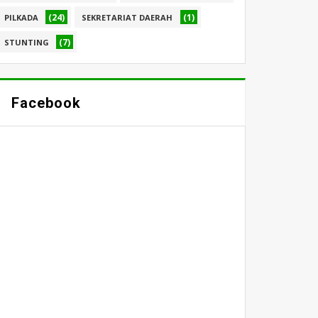
(24)
(1)
PILKADA
SEKRETARIAT DAERAH
(7)
STUNTING
Facebook