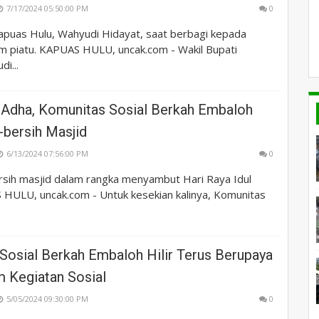
7/17/2024 05:50:00 PM
0
Kapuas Hulu, Wahyudi Hidayat, saat berbagi kepada
im piatu. KAPUAS HULU, uncak.com - Wakil Bupati
i...
l Adha, Komunitas Sosial Berkah Embaloh
h-bersih Masjid
6/13/2024 07:56:00 PM
0
ersih masjid dalam rangka menyambut Hari Raya Idul
HULU, uncak.com - Untuk kesekian kalinya, Komunitas
Sosial Berkah Embaloh Hilir Terus Berupaya
m Kegiatan Sosial
5/05/2024 09:30:00 PM
0