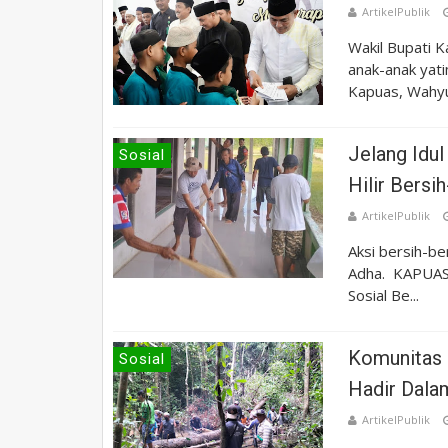
ArtikelPublik
Wakil Bupati 
anak-anak yat
Kapuas, Wahyud
Jelang Idu
Sosial
Hilir Bersi
ArtikelPublik
Aksi bersih-b
Adha. KAPUAS 
Sosial Be...
Komunitas 
Sosial
Hadir Dala
ArtikelPublik