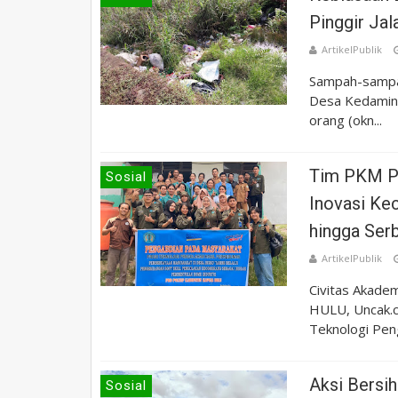
Pinggir Jal
ArtikelPublik
Sampah-sampah 
Desa Kedamin 
orang (okn...
Tim PKM Pr
Sosial
Inovasi Ke
hingga Serb
ArtikelPublik
Civitas Akade
HULU, Uncak.c
Teknologi Peng
Aksi Bersi
Sosial