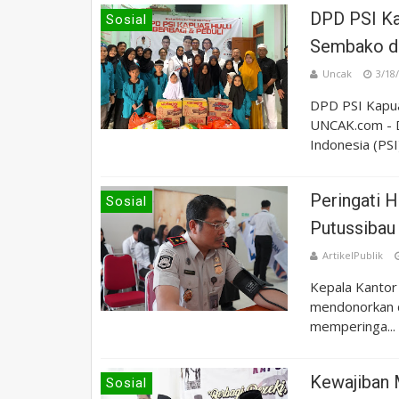
DPD PSI Ka
Sosial
Sembako da
Uncak
3/18
DPD PSI Kapu
UNCAK.com - D
Indonesia (PSI)
Peringati H
Sosial
Putussibau
ArtikelPublik
Kepala Kantor 
mendonorkan 
memperinga...
Kewajiban 
Sosial