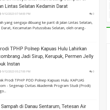
an Lintas Selatan Kedamin Darat
9/12/2023 07:54:00 PM
0
yang sengaja dibuang ke parit di Jalan Lintas Selatan,
Darat, Kecamatan Putussibau Selatan, oleh orang-
odi TPHP Polnep Kapuas Hulu Lahirkan
combrang Jadi Sirup, Kerupuk, Permen Jelly
uk Instan
9/12/2023 05:27:00 PM
0
mik Prodi TPHP PDD Polnep Kapuas Hulu. KAPUAS
om - Segenap Civitas Akademik Program Studi (Prodi)
o...
h Sampah di Danau Sentarum, Tetesan Air