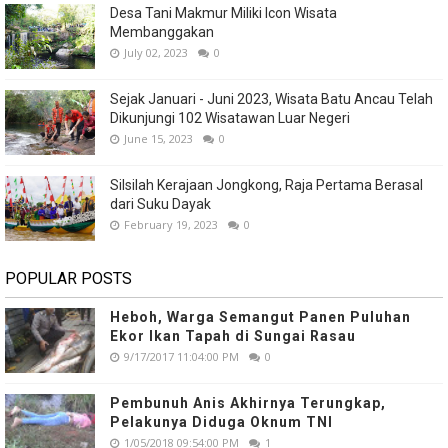
Desa Tani Makmur Miliki Icon Wisata
Membanggakan
July 02, 2023
0
Sejak Januari - Juni 2023, Wisata Batu Ancau Telah
Dikunjungi 102 Wisatawan Luar Negeri
June 15, 2023
0
Silsilah Kerajaan Jongkong, Raja Pertama Berasal
dari Suku Dayak
February 19, 2023
0
POPULAR POSTS
Heboh, Warga Semangut Panen Puluhan
Ekor Ikan Tapah di Sungai Rasau
9/17/2017 11:04:00 PM
0
Pembunuh Anis Akhirnya Terungkap,
Pelakunya Diduga Oknum TNI
1/05/2018 09:54:00 PM
1