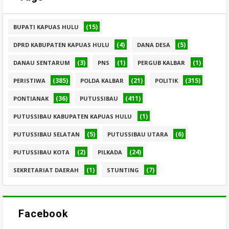
(15)
BUPATI KAPUAS HULU
(4)
(5)
DPRD KABUPATEN KAPUAS HULU
DANA DESA
(3)
(1)
(1)
DANAU SENTARUM
PNS
PERGUB KALBAR
(385)
(21)
(315)
PERISTIWA
POLDA KALBAR
POLITIK
(36)
(411)
PONTIANAK
PUTUSSIBAU
(1)
PUTUSSIBAU KABUPATEN KAPUAS HULU
(5)
(6)
PUTUSSIBAU SELATAN
PUTUSSIBAU UTARA
(2)
(24)
PUTUSSIBAU KOTA
PILKADA
(1)
(7)
SEKRETARIAT DAERAH
STUNTING
Facebook