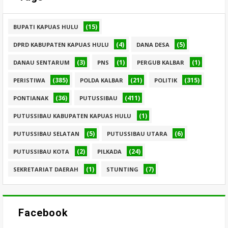
(15)
BUPATI KAPUAS HULU
(4)
(5)
DPRD KABUPATEN KAPUAS HULU
DANA DESA
(3)
(1)
(1)
DANAU SENTARUM
PNS
PERGUB KALBAR
(385)
(21)
(315)
PERISTIWA
POLDA KALBAR
POLITIK
(36)
(411)
PONTIANAK
PUTUSSIBAU
(1)
PUTUSSIBAU KABUPATEN KAPUAS HULU
(5)
(6)
PUTUSSIBAU SELATAN
PUTUSSIBAU UTARA
(2)
(24)
PUTUSSIBAU KOTA
PILKADA
(1)
(7)
SEKRETARIAT DAERAH
STUNTING
Facebook