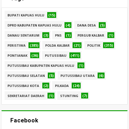
(15)
BUPATI KAPUAS HULU
(4)
(5)
DPRD KABUPATEN KAPUAS HULU
DANA DESA
(3)
(1)
(1)
DANAU SENTARUM
PNS
PERGUB KALBAR
(385)
(21)
(315)
PERISTIWA
POLDA KALBAR
POLITIK
(36)
(411)
PONTIANAK
PUTUSSIBAU
(1)
PUTUSSIBAU KABUPATEN KAPUAS HULU
(5)
(6)
PUTUSSIBAU SELATAN
PUTUSSIBAU UTARA
(2)
(24)
PUTUSSIBAU KOTA
PILKADA
(1)
(7)
SEKRETARIAT DAERAH
STUNTING
Facebook