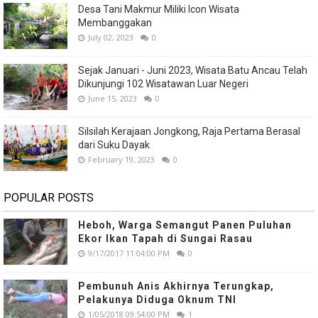
Desa Tani Makmur Miliki Icon Wisata
Membanggakan
July 02, 2023
0
Sejak Januari - Juni 2023, Wisata Batu Ancau Telah
Dikunjungi 102 Wisatawan Luar Negeri
June 15, 2023
0
Silsilah Kerajaan Jongkong, Raja Pertama Berasal
dari Suku Dayak
February 19, 2023
0
POPULAR POSTS
Heboh, Warga Semangut Panen Puluhan
Ekor Ikan Tapah di Sungai Rasau
9/17/2017 11:04:00 PM
0
Pembunuh Anis Akhirnya Terungkap,
Pelakunya Diduga Oknum TNI
1/05/2018 09:54:00 PM
1