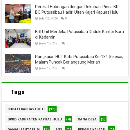
Pererat Hubungan dengan Rekanan, Pinca BRI
BO Putussibau Hadiri Ultah Kajari Kapuas Hulu
July 02, 2026
0
BRI Unit Merdeka Putussibau Duduki Kantor Baru
di Kedamin
June 15, 2026
0
Rangkaian HUT Kota Putussibau Ke-131 Selesai,
Malam Puncak Berlangsung Meriah
June 12, 2026
0
Tags
(15)
BUPATI KAPUAS HULU
(4)
(5)
DPRD KABUPATEN KAPUAS HULU
DANA DESA
(3)
(1)
(1)
DANAU SENTARUM
PNS
PERGUB KALBAR