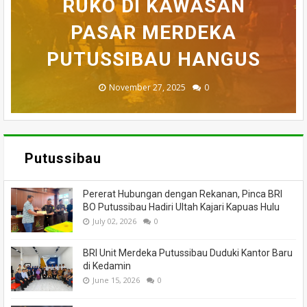
BELASAN TOKO PAKAIAN
RUKO DI KAWASAN
AKHIRNYA TEWAS
PEDULI KORBAN
HILANG SAAT
MEMANCING DITEMUKAN
KEBAKARAN, KORAMIL
DI PUTUSSIBAU LUDES
SETELAH 'DIHAKIMI'
PASAR MERDEKA
BADAU BERI BANTUAN
PUTUSSIBAU HANGUS
MENINGGAL DUNIA
DILALAP API
MASSA
November 27, 2025
February 18, 2025
March 26, 2025
March 13, 2025
July 05, 2026
0
0
0
0
0
Putussibau
Pererat Hubungan dengan Rekanan, Pinca BRI
BO Putussibau Hadiri Ultah Kajari Kapuas Hulu
July 02, 2026
0
BRI Unit Merdeka Putussibau Duduki Kantor Baru
di Kedamin
June 15, 2026
0