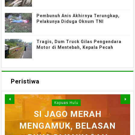
Pembunuh Anis Akhirnya Terungkap,
Pelakunya Diduga Oknum TNI
Tragis, Dum Truck Gilas Pengendara
Motor di Mentebah, Kepala Pecah
Peristiwa
Kapuas Hulu
WARGA DESA SEI AJUNG
SI JAGO MERAH
MENGAMUK, BELASAN
SEMPAT SEKARAT, H
YANG DILAPORKAN