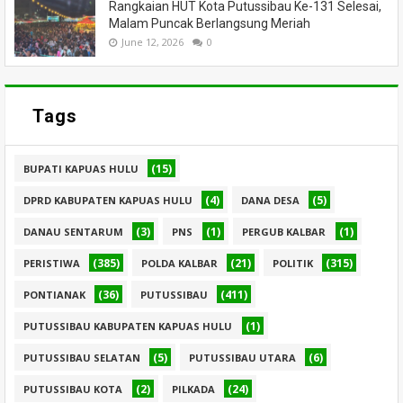
Rangkaian HUT Kota Putussibau Ke-131 Selesai,
Malam Puncak Berlangsung Meriah
June 12, 2026
0
Tags
(15)
BUPATI KAPUAS HULU
(4)
(5)
DPRD KABUPATEN KAPUAS HULU
DANA DESA
(3)
(1)
(1)
DANAU SENTARUM
PNS
PERGUB KALBAR
(385)
(21)
(315)
PERISTIWA
POLDA KALBAR
POLITIK
(36)
(411)
PONTIANAK
PUTUSSIBAU
(1)
PUTUSSIBAU KABUPATEN KAPUAS HULU
(5)
(6)
PUTUSSIBAU SELATAN
PUTUSSIBAU UTARA
(2)
(24)
PUTUSSIBAU KOTA
PILKADA