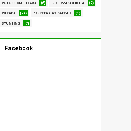
(6)
(2)
PUTUSSIBAU UTARA
PUTUSSIBAU KOTA
(24)
(1)
PILKADA
SEKRETARIAT DAERAH
(7)
STUNTING
Facebook