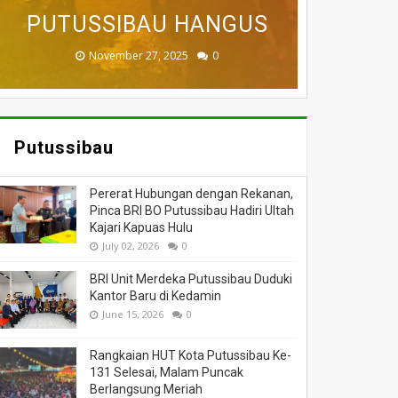
BADAU BERI BANTUAN
PUTUSSIBAU HANGUS
DILALAP API
MASSA
DUNIA
November 27, 2025
February 18, 2025
March 26, 2025
March 13, 2025
July 05, 2026
0
0
0
0
0
Putussibau
Pererat Hubungan dengan Rekanan,
Pinca BRI BO Putussibau Hadiri Ultah
Kajari Kapuas Hulu
July 02, 2026
0
BRI Unit Merdeka Putussibau Duduki
Kantor Baru di Kedamin
June 15, 2026
0
Rangkaian HUT Kota Putussibau Ke-
131 Selesai, Malam Puncak
Berlangsung Meriah