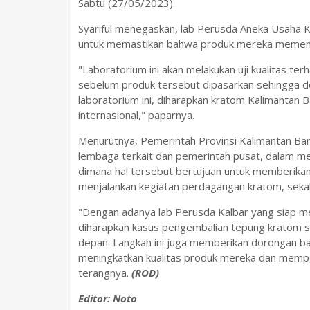
Sabtu (27/05/2023).
Syariful menegaskan, lab Perusda Aneka Usaha 
untuk memastikan bahwa produk mereka memenuh
"Laboratorium ini akan melakukan uji kualitas t
sebelum produk tersebut dipasarkan sehingga den
laboratorium ini, diharapkan kratom Kalimantan
internasional," paparnya.
Menurutnya, Pemerintah Provinsi Kalimantan Ba
lembaga terkait dan pemerintah pusat, dalam me
dimana hal tersebut bertujuan untuk memberika
menjalankan kegiatan perdagangan kratom, sekali
"Dengan adanya lab Perusda Kalbar yang siap mel
diharapkan kasus pengembalian tepung kratom se
depan. Langkah ini juga memberikan dorongan bag
meningkatkan kualitas produk mereka dan mempero
terangnya.
(ROD)
Editor: Noto