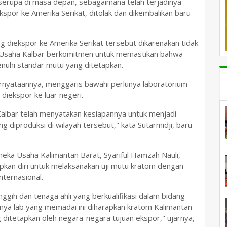
 serupa di masa depan, sebagaimana telah terjadinya
spor ke Amerika Serikat, ditolak dan dikembalikan baru-
 diekspor ke Amerika Serikat tersebut dikarenakan tidak
neka Usaha Kalbar berkomitmen untuk memastikan bahwa
enuhi standar mutu yang ditetapkan.
ernyataannya, menggaris bawahi perlunya laboratorium
diekspor ke luar negeri.
albar telah menyatakan kesiapannya untuk menjadi
 diproduksi di wilayah tersebut," kata Sutarmidji, baru-
eka Usaha Kalimantan Barat, Syariful Hamzah Nauli,
kan diri untuk melaksanakan uji mutu kratom dengan
ternasional.
nggih dan tenaga ahli yang berkualifikasi dalam bidang
danya lab yang memadai ini diharapkan kratom Kalimantan
ditetapkan oleh negara-negara tujuan ekspor," ujarnya,