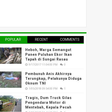
POPULAR
RECENT
COMMENTS
Heboh, Warga Semangut
Panen Puluhan Ekor Ikan
Tapah di Sungai Rasau
9/17/2017 11:04:00 PM
0
Pembunuh Anis Akhirnya
Terungkap, Pelakunya Diduga
Oknum TNI
1/05/2018 09:54:00 PM
1
Tragis, Dum Truck Gilas
Pengendara Motor di
Mentebah, Kepala Pecah