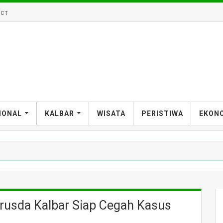
CT
IONAL
KALBAR
WISATA
PERISTIWA
EKON
erusda Kalbar Siap Cegah Kasus