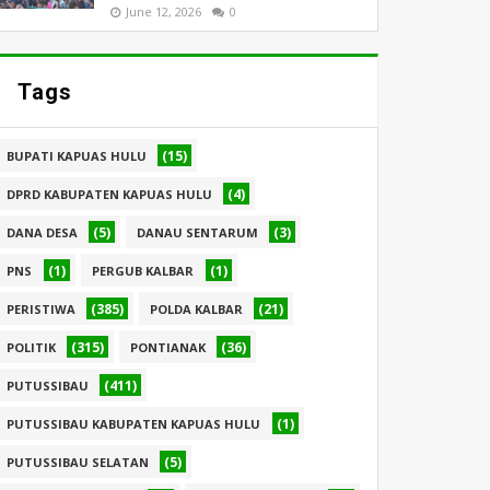
June 12, 2026
0
Tags
(15)
BUPATI KAPUAS HULU
(4)
DPRD KABUPATEN KAPUAS HULU
(5)
(3)
DANA DESA
DANAU SENTARUM
(1)
(1)
PNS
PERGUB KALBAR
(385)
(21)
PERISTIWA
POLDA KALBAR
(315)
(36)
POLITIK
PONTIANAK
(411)
PUTUSSIBAU
(1)
PUTUSSIBAU KABUPATEN KAPUAS HULU
(5)
PUTUSSIBAU SELATAN