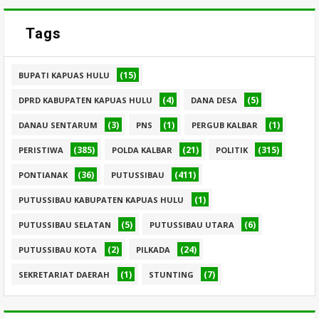
Tags
(15)
BUPATI KAPUAS HULU
(4)
(5)
DPRD KABUPATEN KAPUAS HULU
DANA DESA
(3)
(1)
(1)
DANAU SENTARUM
PNS
PERGUB KALBAR
(385)
(21)
(315)
PERISTIWA
POLDA KALBAR
POLITIK
(36)
(411)
PONTIANAK
PUTUSSIBAU
(1)
PUTUSSIBAU KABUPATEN KAPUAS HULU
(5)
(6)
PUTUSSIBAU SELATAN
PUTUSSIBAU UTARA
(2)
(24)
PUTUSSIBAU KOTA
PILKADA
(1)
(7)
SEKRETARIAT DAERAH
STUNTING