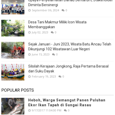
Upaya Penyelamatan Danau Sentarum, Stakeholder
Diminta Bersinergi
September 06, 2024
0
Desa Tani Makmur Miliki Icon Wisata
Membanggakan
July 02, 2023
0
Sejak Januari - Juni 2023, Wisata Batu Ancau Telah
Dikunjungi 102 Wisatawan Luar Negeri
June 15, 2023
0
Silsilah Kerajaan Jongkong, Raja Pertama Berasal
dari Suku Dayak
February 19, 2023
0
POPULAR POSTS
Heboh, Warga Semangut Panen Puluhan
Ekor Ikan Tapah di Sungai Rasau
9/17/2017 11:04:00 PM
0