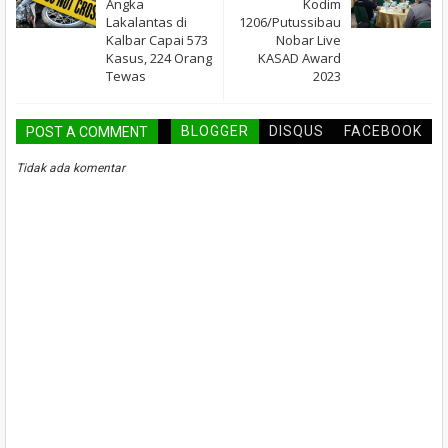
Angka
Kodim
Lakalantas di
1206/Putussibau
Kalbar Capai 573
Nobar Live
Kasus, 224 Orang
KASAD Award
Tewas
2023
BLOGGER
DISQUS
FACEBOOK
POST A COMMENT
Tidak ada komentar