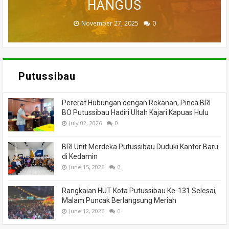
MENINGGAL DUNIA
BANTUAN
HANGUS
MASSA
API
November 27, 2025
February 18, 2025
March 26, 2025
March 13, 2025
July 05, 2026
0
0
0
0
0
Putussibau
Pererat Hubungan dengan Rekanan, Pinca BRI
BO Putussibau Hadiri Ultah Kajari Kapuas Hulu
July 02, 2026
0
BRI Unit Merdeka Putussibau Duduki Kantor Baru
di Kedamin
June 15, 2026
0
Rangkaian HUT Kota Putussibau Ke-131 Selesai,
Malam Puncak Berlangsung Meriah
June 12, 2026
0