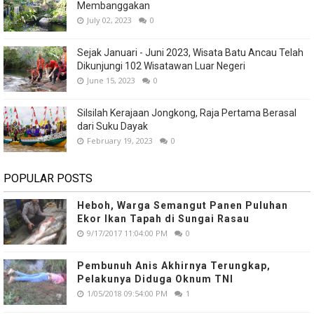
Membanggakan
July 02, 2023
0
Sejak Januari - Juni 2023, Wisata Batu Ancau Telah
Dikunjungi 102 Wisatawan Luar Negeri
June 15, 2023
0
Silsilah Kerajaan Jongkong, Raja Pertama Berasal
dari Suku Dayak
February 19, 2023
0
POPULAR POSTS
Heboh, Warga Semangut Panen Puluhan
Ekor Ikan Tapah di Sungai Rasau
9/17/2017 11:04:00 PM
0
Pembunuh Anis Akhirnya Terungkap,
Pelakunya Diduga Oknum TNI
1/05/2018 09:54:00 PM
1