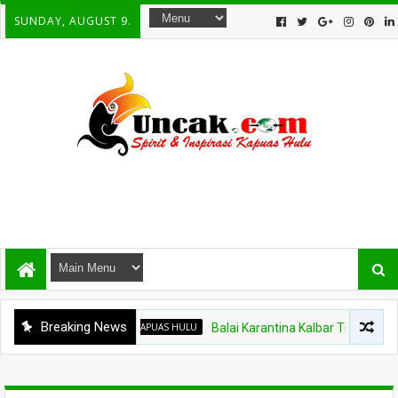
SUNDAY, AUGUST 9.
Breaking News
KAPUAS HULU
Balai Karantina Kalbar Tinjau Jalur Tida