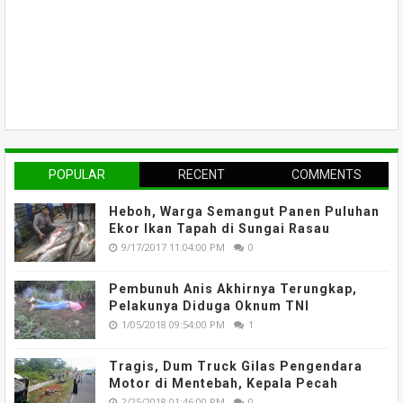
POPULAR
RECENT
COMMENTS
Heboh, Warga Semangut Panen Puluhan
Ekor Ikan Tapah di Sungai Rasau
9/17/2017 11:04:00 PM
0
Pembunuh Anis Akhirnya Terungkap,
Pelakunya Diduga Oknum TNI
1/05/2018 09:54:00 PM
1
Tragis, Dum Truck Gilas Pengendara
Motor di Mentebah, Kepala Pecah
2/25/2018 01:46:00 PM
0