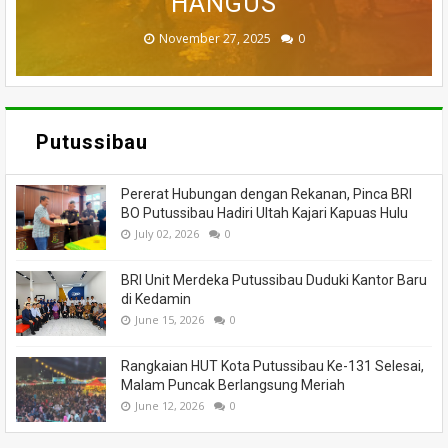
MENINGGAL DUNIA
BANTUAN
HANGUS
MASSA
API
November 27, 2025
February 18, 2025
March 26, 2025
March 13, 2025
July 05, 2026
0
0
0
0
0
Putussibau
Pererat Hubungan dengan Rekanan, Pinca BRI
BO Putussibau Hadiri Ultah Kajari Kapuas Hulu
July 02, 2026
0
BRI Unit Merdeka Putussibau Duduki Kantor Baru
di Kedamin
June 15, 2026
0
Rangkaian HUT Kota Putussibau Ke-131 Selesai,
Malam Puncak Berlangsung Meriah
June 12, 2026
0