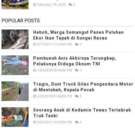
February 19, 2023
0
POPULAR POSTS
Heboh, Warga Semangut Panen Puluhan
Ekor Ikan Tapah di Sungai Rasau
9/17/2017 11:04:00 PM
0
Pembunuh Anis Akhirnya Terungkap,
Pelakunya Diduga Oknum TNI
1/05/2018 09:54:00 PM
1
Tragis, Dum Truck Gilas Pengendara Motor
di Mentebah, Kepala Pecah
2/25/2018 01:46:00 PM
0
Seorang Anak di Kedamin Tewas Tertabrak
Truk Tanki
9/22/2017 10:26:00 PM
0