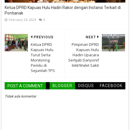
Ketua DPRD Kapuas Hulu Hadiri Rakor dengan Instansi Terkait di
Pontianak
February 24, 2024
0
PREVIOUS
NEXT
Ketua DPRD
Pimpinan DPRD
Kapuas Hulu
Kapuas Hulu
Turut Serta
Hadiri Upacara
Monitoring
Sertijab Danyonif
Pemilu di
644/Walet Sakti
Sejumlah TPS
BLOGGER
DISQUS
FACEBOOK
POST A COMMENT
Tidak ada komentar