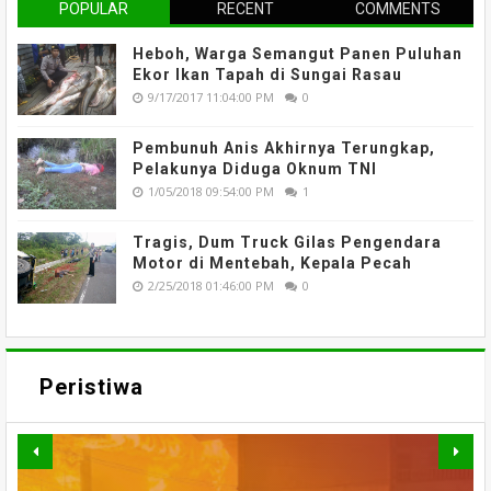
POPULAR
RECENT
COMMENTS
Heboh, Warga Semangut Panen Puluhan
Ekor Ikan Tapah di Sungai Rasau
9/17/2017 11:04:00 PM
0
Pembunuh Anis Akhirnya Terungkap,
Pelakunya Diduga Oknum TNI
1/05/2018 09:54:00 PM
1
Tragis, Dum Truck Gilas Pengendara
Motor di Mentebah, Kepala Pecah
2/25/2018 01:46:00 PM
0
Peristiwa