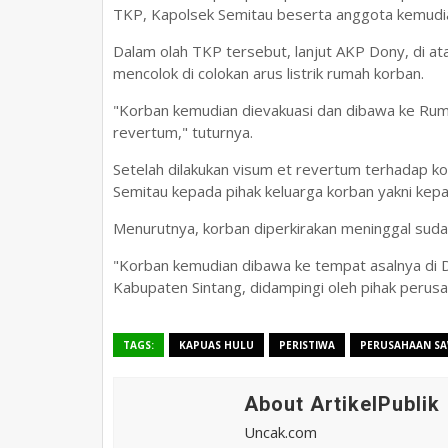
TKP, Kapolsek Semitau beserta anggota kemudia
Dalam olah TKP tersebut, lanjut AKP Dony, di ata
mencolok di colokan arus listrik rumah korban.
"Korban kemudian dievakuasi dan dibawa ke Ruma
revertum," tuturnya.
Setelah dilakukan visum et revertum terhadap ko
Semitau kepada pihak keluarga korban yakni kep
Menurutnya, korban diperkirakan meninggal sudah
"Korban kemudian dibawa ke tempat asalnya di 
Kabupaten Sintang, didampingi oleh pihak perusa
TAGS:
KAPUAS HULU
PERISTIWA
PERUSAHAAN SA
About ArtikelPublik
Uncak.com