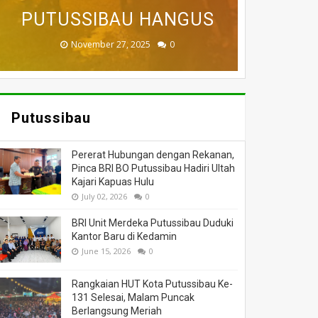
BADAU BERI BANTUAN
PUTUSSIBAU HANGUS
DILALAP API
MASSA
DUNIA
November 27, 2025
February 18, 2025
March 26, 2025
March 13, 2025
July 05, 2026
0
0
0
0
0
Putussibau
Pererat Hubungan dengan Rekanan,
Pinca BRI BO Putussibau Hadiri Ultah
Kajari Kapuas Hulu
July 02, 2026
0
BRI Unit Merdeka Putussibau Duduki
Kantor Baru di Kedamin
June 15, 2026
0
Rangkaian HUT Kota Putussibau Ke-
131 Selesai, Malam Puncak
Berlangsung Meriah