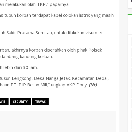
n melakukan olah TKP," paparnya.
s tubuh korban terdapat kabel colokan listrik yang masih
h Sakit Pratama Semitau, untuk dilakukan visum et
rban, akhirnya korban diserahkan oleh pihak Polsek
ada abang kandung korban.
 lebih dari 30 jam.
Dusun Lengkong, Desa Nanga Jetak. Kecamatan Dedai,
haan PT. PIP Belian Mill," ungkap AKP Dony.
(Nt)
WIT
SECURITY
TEWAS