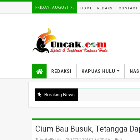
FRIDAY, AUGUST 7.
HOME
REDAKSI
CONTACT
REDAKSI
KAPUAS HULU
NAS
Breaking News
Cium Bau Busuk, Tetangga Dap
ArtikelPublik
3/22/2024 01:34:00 AM
0