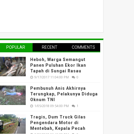
POPULAR
RECENT
COMMENTS
Heboh, Warga Semangut
Panen Puluhan Ekor Ikan
Tapah di Sungai Rasau
9/17/2017 11:04:00 PM
0
Pembunuh Anis Akhirnya
Terungkap, Pelakunya Diduga
Oknum TNI
1/05/2018 09:54:00 PM
1
Tragis, Dum Truck Gilas
Pengendara Motor di
Mentebah, Kepala Pecah