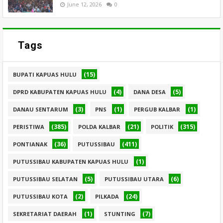
June 12, 2026
0
Tags
(15)
BUPATI KAPUAS HULU
(4)
(5)
DPRD KABUPATEN KAPUAS HULU
DANA DESA
(3)
(1)
(1)
DANAU SENTARUM
PNS
PERGUB KALBAR
(385)
(21)
(315)
PERISTIWA
POLDA KALBAR
POLITIK
(36)
(411)
PONTIANAK
PUTUSSIBAU
(1)
PUTUSSIBAU KABUPATEN KAPUAS HULU
(5)
(6)
PUTUSSIBAU SELATAN
PUTUSSIBAU UTARA
(2)
(24)
PUTUSSIBAU KOTA
PILKADA
(1)
(7)
SEKRETARIAT DAERAH
STUNTING