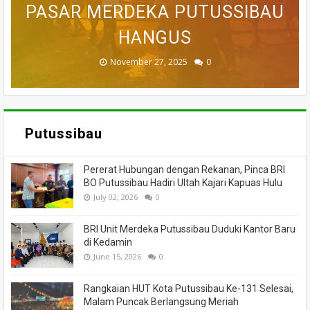
PASAR MERDEKA PUTUSSIBAU
PUTUSSIBAU LUDES DILALAP
TEWAS SETELAH 'DIHAKIMI'
MEMANCING DITEMUKAN
KORAMIL BADAU BERI
MENINGGAL DUNIA
BANTUAN
HANGUS
MASSA
API
November 27, 2025
February 18, 2025
March 26, 2025
March 13, 2025
July 05, 2026
0
0
0
0
0
Putussibau
Pererat Hubungan dengan Rekanan, Pinca BRI
BO Putussibau Hadiri Ultah Kajari Kapuas Hulu
July 02, 2026
0
BRI Unit Merdeka Putussibau Duduki Kantor Baru
di Kedamin
June 15, 2026
0
Rangkaian HUT Kota Putussibau Ke-131 Selesai,
Malam Puncak Berlangsung Meriah