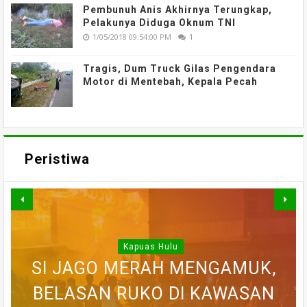
Pembunuh Anis Akhirnya Terungkap,
Pelakunya Diduga Oknum TNI
1/05/2018 09:54:00 PM
1
Tragis, Dum Truck Gilas Pengendara
Motor di Mentebah, Kepala Pecah
Peristiwa
Kapuas Hulu
WARGA DESA SEI AJUNG YANG
SI JAGO MERAH MENGAMUK,
SEMPAT SEKARAT, H AKHIRNYA
PEDULI KORBAN KEBAKARAN,
BELASAN RUKO DI KAWASAN
BELASAN TOKO PAKAIAN DI
DILAPORKAN HILANG SAAT