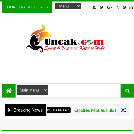
THURSDAY, AUGUST 6.
Breaking News
POLDA KALBAR
Kapolres Kapuas Hulu Berganti, Kapolda