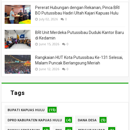
Pererat Hubungan dengan Rekanan, Pinca BRI
BO Putussibau Hadiri Ultah Kajari Kapuas Hulu
July 02, 2026
0
BRI Unit Merdeka Putussibau Duduki Kantor Baru
di Kedamin
June 15, 2026
0
Rangkaian HUT Kota Putussibau Ke-131 Selesai,
Malam Puncak Berlangsung Meriah
June 12, 2026
0
Tags
(15)
BUPATI KAPUAS HULU
(4)
(5)
DPRD KABUPATEN KAPUAS HULU
DANA DESA