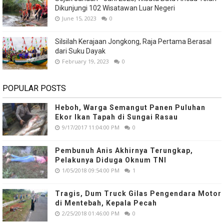
Dikunjungi 102 Wisatawan Luar Negeri
June 15, 2023
0
Silsilah Kerajaan Jongkong, Raja Pertama Berasal
dari Suku Dayak
February 19, 2023
0
POPULAR POSTS
Heboh, Warga Semangut Panen Puluhan
Ekor Ikan Tapah di Sungai Rasau
9/17/2017 11:04:00 PM
0
Pembunuh Anis Akhirnya Terungkap,
Pelakunya Diduga Oknum TNI
1/05/2018 09:54:00 PM
1
Tragis, Dum Truck Gilas Pengendara Motor
di Mentebah, Kepala Pecah
2/25/2018 01:46:00 PM
0