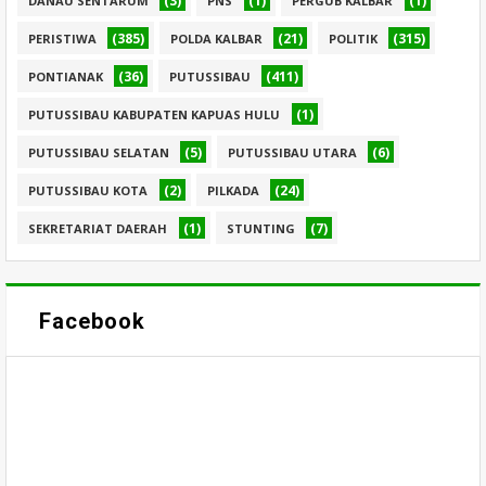
(3)
(1)
(1)
DANAU SENTARUM
PNS
PERGUB KALBAR
(385)
(21)
(315)
PERISTIWA
POLDA KALBAR
POLITIK
(36)
(411)
PONTIANAK
PUTUSSIBAU
(1)
PUTUSSIBAU KABUPATEN KAPUAS HULU
(5)
(6)
PUTUSSIBAU SELATAN
PUTUSSIBAU UTARA
(2)
(24)
PUTUSSIBAU KOTA
PILKADA
(1)
(7)
SEKRETARIAT DAERAH
STUNTING
Facebook