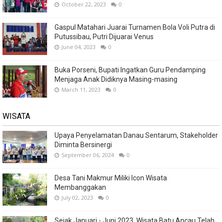
October 22, 2023
0
Gaspul Matahari Juarai Turnamen Bola Voli Putra di
Putussibau, Putri Dijuarai Venus
June 04, 2023
0
Buka Porseni, Bupati Ingatkan Guru Pendamping
Menjaga Anak Didiknya Masing-masing
March 11, 2023
0
WISATA
Upaya Penyelamatan Danau Sentarum, Stakeholder
Diminta Bersinergi
September 06, 2024
0
Desa Tani Makmur Miliki Icon Wisata
Membanggakan
July 02, 2023
0
Sejak Januari - Juni 2023, Wisata Batu Ancau Telah