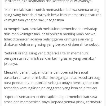
untuk menjaga keamanan dan ketertiban di wilayahnya.
"Kami melakukan ini untuk memastikan bahwa semua orang
asing yang berada di wilayah kerja kami mematuhi peraturan
keimigrasian yang berlaku," tegasnya.
Ia menjelaskan, setelah melakukan pemeriksaan terhadap
dokumen keimigrasian, hasil operasi menunjukkan bahwa
tidak ditemukan adanya pelanggaran keimigrasian yang
dilakukan oleh orang asing yang berada di daerah tersebut.
"Seluruh orang asing yang diperiksa telah memenuhi
persyaratan administrasi dan keimigrasian yang berlaku,"
jelasnya.
Menurut Joenari, tujuan utama dari operasi tersebut
bukanlah untuk menimbulkan ketegangan atau kesulitan bagi
para pendatang, melainkan sebagai upaya pencegahan dini
terhadap kemungkinan pelanggaran yang bisa saja terjadi.
"Operasi semacam ini diharapkan dapat memberikan rasa
aman dan memberikan sinyal kepada semua pihak, termasuk