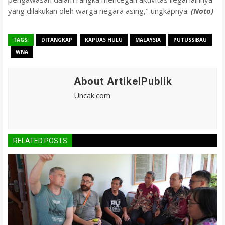
yang dilakukan oleh warga negara asing
," ungkapnya.
(Noto)
TAGS:
DITANGKAP
KAPUAS HULU
MALAYSIA
PUTUSSIBAU
WNA
About ArtikelPublik
Uncak.com
RELATED POSTS