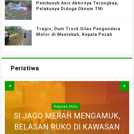
Pembunuh Anis Akhirnya Terungkap,
Pelakunya Diduga Oknum TNI
Tragis, Dum Truck Gilas Pengendara
Motor di Mentebah, Kepala Pecah
Peristiwa
Kapuas Hulu
WARGA DESA SEI AJUNG YANG
SI JAGO MERAH MENGAMUK,
SEMPAT SEKARAT, H AKHIRNYA
PEDULI KORBAN KEBAKARAN,
BELASAN RUKO DI KAWASAN
BELASAN TOKO PAKAIAN DI
DILAPORKAN HILANG SAAT