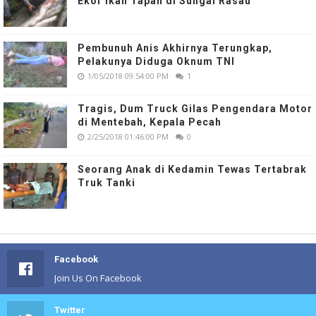
Ekor Ikan Tapah di Sungai Rasau
Pembunuh Anis Akhirnya Terungkap,
Pelakunya Diduga Oknum TNI
1/05/2018 09:54:00 PM
1
Tragis, Dum Truck Gilas Pengendara Motor
di Mentebah, Kepala Pecah
2/25/2018 01:46:00 PM
0
Seorang Anak di Kedamin Tewas Tertabrak
Truk Tanki
Facebook
Join Us On Facebook
Twitter