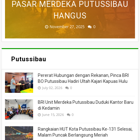
PASAR MERDEKA PUTUSSIBAU
PUTUSSIBAU LUDES DILALAP
TEWAS SETELAH 'DIHAKIMI'
MEMANCING DITEMUKAN
KORAMIL BADAU BERI
MENINGGAL DUNIA
BANTUAN
HANGUS
MASSA
API
November 27, 2025
February 18, 2025
March 26, 2025
March 13, 2025
July 05, 2026
0
0
0
0
0
Putussibau
Pererat Hubungan dengan Rekanan, Pinca BRI
BO Putussibau Hadiri Ultah Kajari Kapuas Hulu
July 02, 2026
0
BRI Unit Merdeka Putussibau Duduki Kantor Baru
di Kedamin
June 15, 2026
0
Rangkaian HUT Kota Putussibau Ke-131 Selesai,
Malam Puncak Berlangsung Meriah