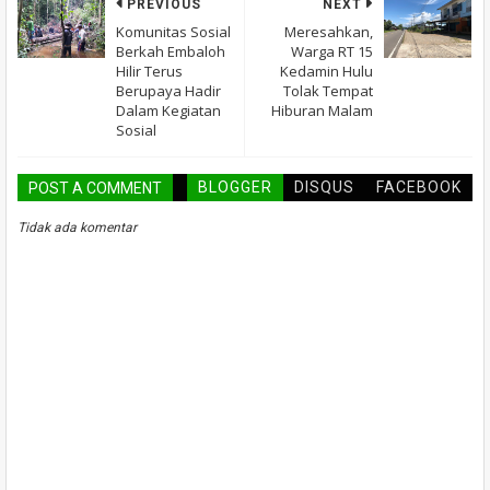
PREVIOUS
NEXT
Komunitas Sosial
Meresahkan,
Berkah Embaloh
Warga RT 15
Hilir Terus
Kedamin Hulu
Berupaya Hadir
Tolak Tempat
Dalam Kegiatan
Hiburan Malam
Sosial
BLOGGER
DISQUS
FACEBOOK
POST A COMMENT
Tidak ada komentar