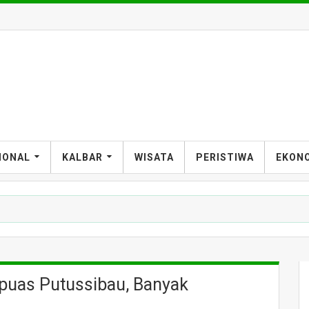
T
IONAL
KALBAR
WISATA
PERISTIWA
EKON
puas Putussibau, Banyak