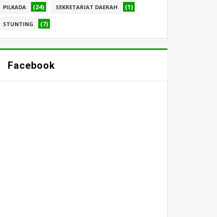
(24)
(1)
PILKADA
SEKRETARIAT DAERAH
(7)
STUNTING
Facebook