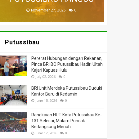
November 27, 2025
February 18, 2025
March 26, 2025
March 13, 2025
July 05, 2026
0
0
0
0
0
Putussibau
Pererat Hubungan dengan Rekanan,
Pinca BRI BO Putussibau Hadiri Ultah
Kajari Kapuas Hulu
July 02, 2026
0
BRI Unit Merdeka Putussibau Duduki
Kantor Baru di Kedamin
June 15, 2026
0
Rangkaian HUT Kota Putussibau Ke-
131 Selesai, Malam Puncak
Berlangsung Meriah
June 12, 2026
0