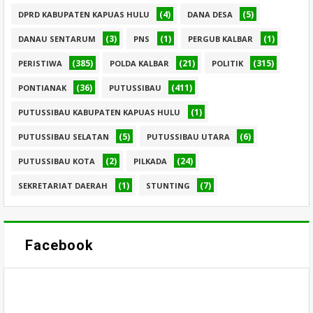
(4)
(5)
DPRD KABUPATEN KAPUAS HULU
DANA DESA
(3)
(1)
(1)
DANAU SENTARUM
PNS
PERGUB KALBAR
(385)
(21)
(315)
PERISTIWA
POLDA KALBAR
POLITIK
(36)
(411)
PONTIANAK
PUTUSSIBAU
(1)
PUTUSSIBAU KABUPATEN KAPUAS HULU
(5)
(6)
PUTUSSIBAU SELATAN
PUTUSSIBAU UTARA
(2)
(24)
PUTUSSIBAU KOTA
PILKADA
(1)
(7)
SEKRETARIAT DAERAH
STUNTING
Facebook