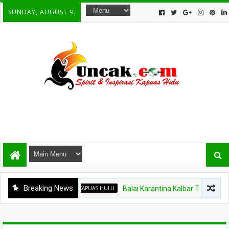
SUNDAY, AUGUST 9.
Breaking News
KAPUAS HULU
Balai Karantina Kalbar Tinjau Jalur Tida