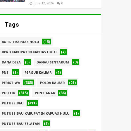
June 12, 2026
0
Tags
(15)
BUPATI KAPUAS HULU
(4)
DPRD KABUPATEN KAPUAS HULU
(5)
(3)
DANA DESA
DANAU SENTARUM
(1)
(1)
PNS
PERGUB KALBAR
(385)
(21)
PERISTIWA
POLDA KALBAR
(315)
(36)
POLITIK
PONTIANAK
(411)
PUTUSSIBAU
(1)
PUTUSSIBAU KABUPATEN KAPUAS HULU
(5)
PUTUSSIBAU SELATAN