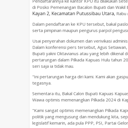
Pendaftarannya ke kantor KPU itu dilakukan sete
di Posko Pemenangan Bacalon Bupati dan Wakil 
Kayan 2, Kecamatan Putussibau Utara,
Rabu 
Dalam pendaftaran ke KPU tersebut, bakal paslo
serta pimpinan maupun pengurus parpol pengus
Usai penyerahan dokumen dan verivikasi administr
Dalam konferensi pers tersebut, Agus Setiawan,
Bupati yakni Oktavianus atau yang lebih dikena
pertarungan dalam Pilkada Kapuas Hulu tahun 202
seri saja ia tidak mau.
"Ini pertarungan harga diri kami. Kami akan gaspull
tegasnya.
Sementara itu, Bakal Calon Bupati Kapuas Kapu
Wawa optimis memenangkan Pilkada 2024 di Kap
"Kami sangat optimis memenangkan Pilkada Kapu
politik yang mengusung dan mendukung kita, se
legislatif kemarin, ada pula PPP, PSI, Partai Gelo