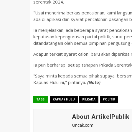
serentak 2024.
"Usai menerima berkas pencalonan, kami langsu
ada di aplikasi dan syarat pencalonan pasangan b
Ia menjelaskan, ada beberapa syarat pencalonan
keputusan kepengurusan partai politik, surat pers
ditandatangani oleh semua pimpinan pengusung 
Adapun terkait syarat calon, baru akan diperiks
Ia pun berharap, setiap tahapan Pilkada Serenta
"Saya minta kepada semua pihak supaya bersa
Kapuas Hulu ini," pintanya.
(Noto)
TAGS:
KAPUAS HULU
PILKADA
POLITIK
About ArtikelPublik
Uncak.com