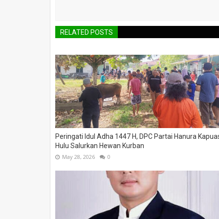
RELATED POSTS
Peringati Idul Adha 1447 H, DPC Partai Hanura Kapua
Hulu Salurkan Hewan Kurban
May 28, 2026
0