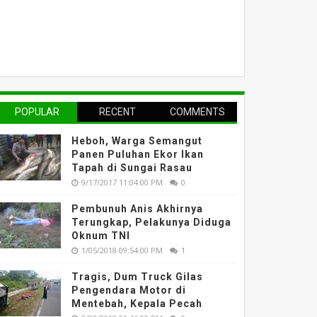
POPULAR
RECENT
COMMENTS
Heboh, Warga Semangut
Panen Puluhan Ekor Ikan
Tapah di Sungai Rasau
9/17/2017 11:04:00 PM
0
Pembunuh Anis Akhirnya
Terungkap, Pelakunya Diduga
Oknum TNI
1/05/2018 09:54:00 PM
1
Tragis, Dum Truck Gilas
Pengendara Motor di
Mentebah, Kepala Pecah