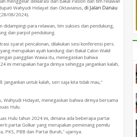
lah menggelar deklarasi dari bakal Paslon dan tim relawan
di Jalan Danau
Bupati Wahyudi Hidayat dan Oktavianus,
(28/08/2024).
n didampingi para relawan, tim sukses dan pendukung,
ung dan parpol pendukung.
asi syarat pencalonan, dilakukan sesi konferensi pers.
 yang merupakan ayah kandung dari Bakal Calon Wakil
l dengan panggilan Wawa itu, menegaskan bahwa
4 ini merupakan harga dirinya sehingga jangankan kalah,
. Jangankan untuk kalah, seri saja kita tidak mau,"
as, Wahyudi Hidayat, menegaskan bahwa dirinya bersama
uas Hulu.
as Hulu tahun 2024 ini, dimana ada beberapa partai
perti partai Golkar yang merupakan pemenang pemilu
ra, PKS, PBB dan Partai Buruh," ujarnya.