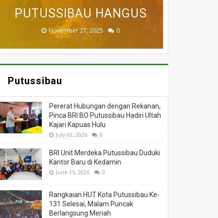
BADAU BERI BANTUAN
PUTUSSIBAU HANGUS
DILALAP API
MASSA
DUNIA
November 27, 2025
February 18, 2025
March 26, 2025
March 13, 2025
July 05, 2026
0
0
0
0
0
Putussibau
Pererat Hubungan dengan Rekanan,
Pinca BRI BO Putussibau Hadiri Ultah
Kajari Kapuas Hulu
July 02, 2026
0
BRI Unit Merdeka Putussibau Duduki
Kantor Baru di Kedamin
June 15, 2026
0
Rangkaian HUT Kota Putussibau Ke-
131 Selesai, Malam Puncak
Berlangsung Meriah