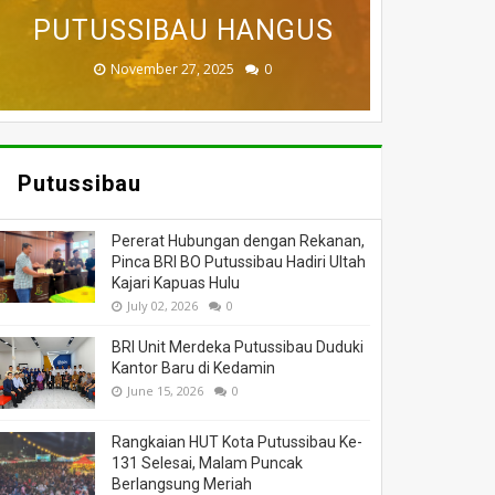
BADAU BERI BANTUAN
PUTUSSIBAU HANGUS
DILALAP API
MASSA
DUNIA
November 27, 2025
February 18, 2025
March 26, 2025
March 13, 2025
July 05, 2026
0
0
0
0
0
Putussibau
Pererat Hubungan dengan Rekanan,
Pinca BRI BO Putussibau Hadiri Ultah
Kajari Kapuas Hulu
July 02, 2026
0
BRI Unit Merdeka Putussibau Duduki
Kantor Baru di Kedamin
June 15, 2026
0
Rangkaian HUT Kota Putussibau Ke-
131 Selesai, Malam Puncak
Berlangsung Meriah