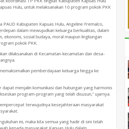
pat koordinasi TP PKK tingkat Kabupaten Kapuas Hulu
Kapuas Hulu, untuk melaksanakan 10 program pokok PKK
a PAUD Kabupaten Kapuas Hulu, Angeline Fremalco,
rdepan dalam mewujudkan keluarga berkualitas, dalam
n, ekonomi, sosial budaya, moral maupun lingkungan
program pokok PKK.
akan dilaksanakan di Kecamatan-kecamatan dan desa-
rangnya.
pu memaksimalkan pemberdayaan keluarga hingga ke
 dapat menjalin komunikasi dan hubungan yang harmonis
seskan program-program yang telah disusun,” ujarnya.
k mempercepat terwujudnya kesejahteraan masyarakat
asyarakat.
gukuhan ini, maka kita semua yang hadir di sini telah
jawab kepada masyarakat Kapuas Hulu dalam