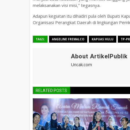
melaksanakan visi misi," tegasnya.
Adapun kegiatan itu dihadiri pula oleh Bupati Ka
Organisasi Perangkat Daerah di lingkungan Pem
TAGS:
ANGELINE FREMALCO
KAPUAS HULU
TP-P
About ArtikelPublik
Uncak.com
RELATED POSTS