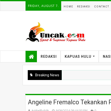
FRIDAY, AUGUST 7.
HOME
REDAKSI
CONTACT
REDAKSI
KAPUAS HULU
NAS
Breaking News
Angeline Fremalco Tekankan
ArtikelPublik
9/09/2024 09:44:00 PM
0