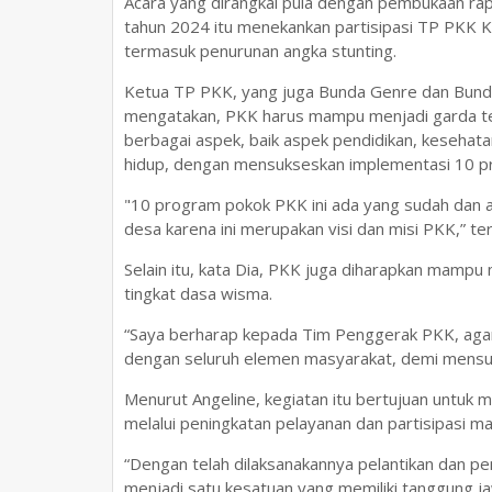
Acara yang dirangkai pula dengan pembukaan ra
tahun 2024 itu menekankan partisipasi TP PKK 
termasuk penurunan angka stunting.
Ketua TP PKK, yang juga Bunda Genre dan Bund
mengatakan, PKK harus mampu menjadi garda te
berbagai aspek, baik aspek pendidikan, kesehata
hidup, dengan mensukseskan implementasi 10 
"10 program pokok PKK ini ada yang sudah dan 
desa karena ini merupakan visi dan misi PKK,” te
Selain itu, kata Dia, PKK juga diharapkan mam
tingkat dasa wisma.
“Saya berharap kepada Tim Penggerak PKK, agar
dengan seluruh elemen masyarakat, demi mensuk
Menurut Angeline, kegiatan itu bertujuan untu
melalui peningkatan pelayanan dan partisipasi m
“Dengan telah dilaksanakannya pelantikan dan pen
menjadi satu kesatuan yang memiliki tanggung 