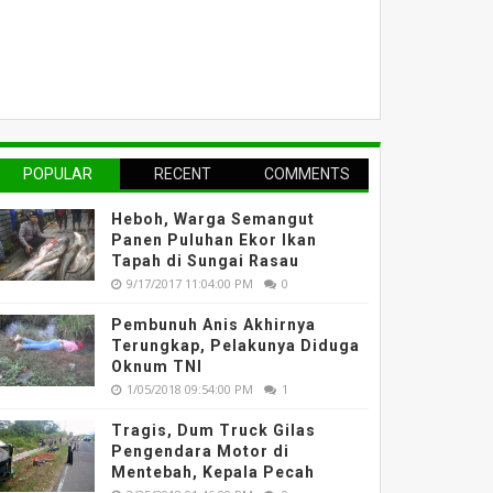
POPULAR
RECENT
COMMENTS
Heboh, Warga Semangut
Panen Puluhan Ekor Ikan
Tapah di Sungai Rasau
9/17/2017 11:04:00 PM
0
Pembunuh Anis Akhirnya
Terungkap, Pelakunya Diduga
Oknum TNI
1/05/2018 09:54:00 PM
1
Tragis, Dum Truck Gilas
Pengendara Motor di
Mentebah, Kepala Pecah