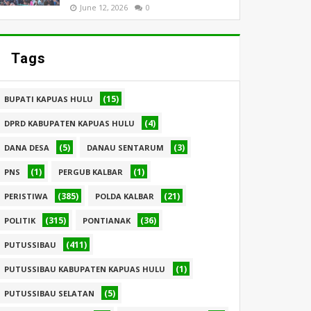
June 12, 2026
0
Tags
(15)
BUPATI KAPUAS HULU
(4)
DPRD KABUPATEN KAPUAS HULU
(5)
(3)
DANA DESA
DANAU SENTARUM
(1)
(1)
PNS
PERGUB KALBAR
(385)
(21)
PERISTIWA
POLDA KALBAR
(315)
(36)
POLITIK
PONTIANAK
(411)
PUTUSSIBAU
(1)
PUTUSSIBAU KABUPATEN KAPUAS HULU
(5)
PUTUSSIBAU SELATAN