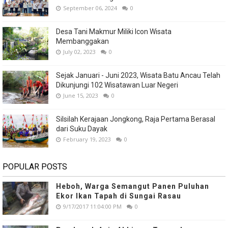
September 06, 2024
0
Desa Tani Makmur Miliki Icon Wisata
Membanggakan
July 02, 2023
0
Sejak Januari - Juni 2023, Wisata Batu Ancau Telah
Dikunjungi 102 Wisatawan Luar Negeri
June 15, 2023
0
Silsilah Kerajaan Jongkong, Raja Pertama Berasal
dari Suku Dayak
February 19, 2023
0
POPULAR POSTS
Heboh, Warga Semangut Panen Puluhan
Ekor Ikan Tapah di Sungai Rasau
9/17/2017 11:04:00 PM
0