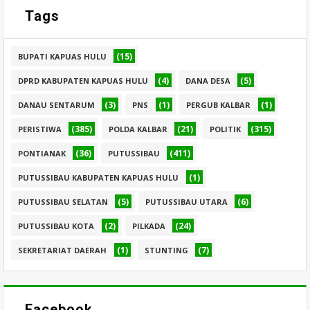
Tags
(15)
BUPATI KAPUAS HULU
(4)
(5)
DPRD KABUPATEN KAPUAS HULU
DANA DESA
(3)
(1)
(1)
DANAU SENTARUM
PNS
PERGUB KALBAR
(385)
(21)
(315)
PERISTIWA
POLDA KALBAR
POLITIK
(36)
(411)
PONTIANAK
PUTUSSIBAU
(1)
PUTUSSIBAU KABUPATEN KAPUAS HULU
(5)
(6)
PUTUSSIBAU SELATAN
PUTUSSIBAU UTARA
(2)
(24)
PUTUSSIBAU KOTA
PILKADA
(1)
(7)
SEKRETARIAT DAERAH
STUNTING
Facebook