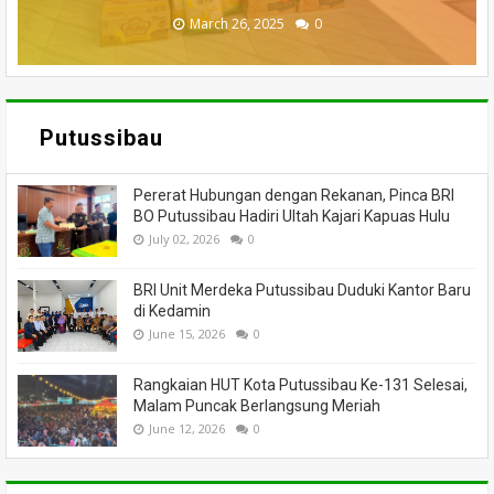
November 27, 2025
February 18, 2025
March 26, 2025
March 13, 2025
July 05, 2026
0
0
0
0
0
Putussibau
Pererat Hubungan dengan Rekanan, Pinca BRI
BO Putussibau Hadiri Ultah Kajari Kapuas Hulu
July 02, 2026
0
BRI Unit Merdeka Putussibau Duduki Kantor Baru
di Kedamin
June 15, 2026
0
Rangkaian HUT Kota Putussibau Ke-131 Selesai,
Malam Puncak Berlangsung Meriah
June 12, 2026
0