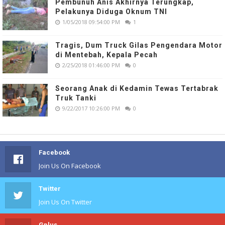
Pembunuh Anis Akhirnya Terungkap,
Pelakunya Diduga Oknum TNI
1/05/2018 09:54:00 PM
1
Tragis, Dum Truck Gilas Pengendara Motor
di Mentebah, Kepala Pecah
2/25/2018 01:46:00 PM
0
Seorang Anak di Kedamin Tewas Tertabrak
Truk Tanki
9/22/2017 10:26:00 PM
0
Facebook
Join Us On Facebook
Twitter
Join Us On Twitter
Gplus