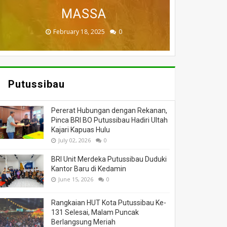
BADAU BERI BANTUAN
PUTUSSIBAU HANGUS
DILALAP API
MASSA
DUNIA
November 27, 2025
February 18, 2025
March 26, 2025
March 13, 2025
July 05, 2026
0
0
0
0
0
Putussibau
Pererat Hubungan dengan Rekanan,
Pinca BRI BO Putussibau Hadiri Ultah
Kajari Kapuas Hulu
July 02, 2026
0
BRI Unit Merdeka Putussibau Duduki
Kantor Baru di Kedamin
June 15, 2026
0
Rangkaian HUT Kota Putussibau Ke-
131 Selesai, Malam Puncak
Berlangsung Meriah