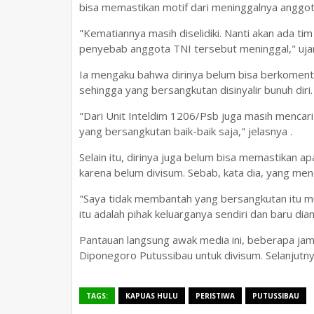
bisa memastikan motif dari meninggalnya anggo
"Kematiannya masih diselidiki. Nanti akan ada ti
penyebab anggota TNI tersebut meninggal," uj
Ia mengaku bahwa dirinya belum bisa berkomenta
sehingga yang bersangkutan disinyalir bunuh diri
"Dari Unit Inteldim 1206/Psb juga masih mencari
yang bersangkutan baik-baik saja," jelasnya .
Selain itu, dirinya juga belum bisa memastikan a
karena belum divisum. Sebab, kata dia, yang me
"Saya tidak membantah yang bersangkutan itu mu
itu adalah pihak keluarganya sendiri dan baru dia
Pantauan langsung awak media ini, beberapa jam
Diponegoro Putussibau untuk divisum. Selanjutn
TAGS:
KAPUAS HULU
PERISTIWA
PUTUSSIBAU