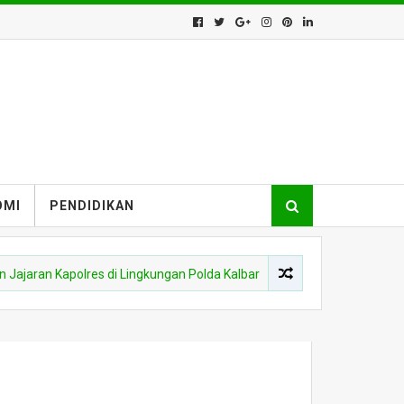
OMI
PENDIDIKAN
apolres di Lingkungan Polda Kalbar
KAPUAS HULU
Dandim 12