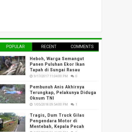
POPULAR
RECENT
COMMENTS
Heboh, Warga Semangut
Panen Puluhan Ekor Ikan
Tapah di Sungai Rasau
9/17/2017 11:04:00 PM
0
Pembunuh Anis Akhirnya
Terungkap, Pelakunya Diduga
Oknum TNI
1/05/2018 09:54:00 PM
1
Tragis, Dum Truck Gilas
Pengendara Motor di
Mentebah, Kepala Pecah