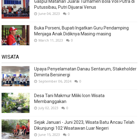
Gaspul Matahari Juarai Turnamen Bola Voli Putra di
Putussibau, Putri Dijuarai Venus
June 04, 2023
0
Buka Porseni, Bupati Ingatkan Guru Pendamping
Menjaga Anak Didiknya Masing-masing
March 11, 2023
0
WISATA
Upaya Penyelamatan Danau Sentarum, Stakeholder
Diminta Bersinergi
September 06, 2024
0
Desa Tani Makmur Miliki Icon Wisata
Membanggakan
July 02, 2023
0
Sejak Januari - Juni 2023, Wisata Batu Ancau Telah
Dikunjungi 102 Wisatawan Luar Negeri
June 15, 2023
0