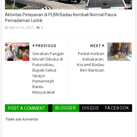
Aktivitas Pelayanan di PLBN Badau Kembali Normal Pasca
Pemadaman Listrik
March 25, 2025
0
PREVIOUS
NEXT
Gerakan Pangan
Peduli Korban
Murah Dibuka di
Kebakaran,
Putussibau,
Koramil Badau
Bupati Sebut
Beri Bantuan
Upaya
Pemerintah
Bantu
Masyarakat
BLOGGER
DISQUS
FACEBOOK
POST A COMMENT
Tidak ada komentar