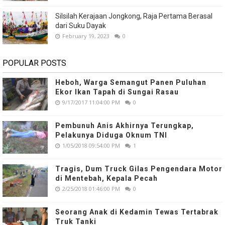
Silsilah Kerajaan Jongkong, Raja Pertama Berasal
dari Suku Dayak
February 19, 2023
0
POPULAR POSTS
Heboh, Warga Semangut Panen Puluhan
Ekor Ikan Tapah di Sungai Rasau
9/17/2017 11:04:00 PM
0
Pembunuh Anis Akhirnya Terungkap,
Pelakunya Diduga Oknum TNI
1/05/2018 09:54:00 PM
1
Tragis, Dum Truck Gilas Pengendara Motor
di Mentebah, Kepala Pecah
2/25/2018 01:46:00 PM
0
Seorang Anak di Kedamin Tewas Tertabrak
Truk Tanki