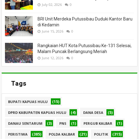
July 02, 2026
0
BRI Unit Merdeka Putussibau Duduki Kantor Baru
di Kedamin
June 15, 2026
0
Rangkaian HUT Kota Putussibau Ke-131 Selesai,
Malam Puncak Berlangsung Meriah
June 12, 2026
0
Tags
(15)
BUPATI KAPUAS HULU
(4)
(5)
DPRD KABUPATEN KAPUAS HULU
DANA DESA
(3)
(1)
(1)
DANAU SENTARUM
PNS
PERGUB KALBAR
(385)
(21)
(315)
PERISTIWA
POLDA KALBAR
POLITIK