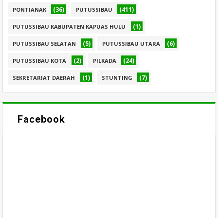
(36)
(411)
PONTIANAK
PUTUSSIBAU
(1)
PUTUSSIBAU KABUPATEN KAPUAS HULU
(5)
(6)
PUTUSSIBAU SELATAN
PUTUSSIBAU UTARA
(2)
(24)
PUTUSSIBAU KOTA
PILKADA
(1)
(7)
SEKRETARIAT DAERAH
STUNTING
Facebook