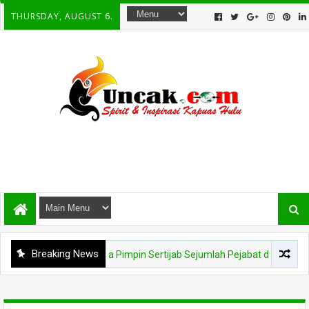
THURSDAY, AUGUST 6.
Breaking News
Berganti, Kapolda Pimpin Sertijab Sejumlah Pejabat dan Jajaran Kapolr