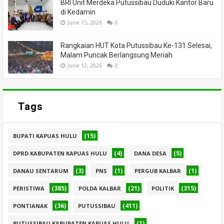
BRI Unit Merdeka Putussibau Duduki Kantor Baru
di Kedamin
June 15, 2026
0
Rangkaian HUT Kota Putussibau Ke-131 Selesai,
Malam Puncak Berlangsung Meriah
June 12, 2026
0
Tags
(15)
BUPATI KAPUAS HULU
(4)
(5)
DPRD KABUPATEN KAPUAS HULU
DANA DESA
(3)
(1)
(1)
DANAU SENTARUM
PNS
PERGUB KALBAR
(385)
(21)
(315)
PERISTIWA
POLDA KALBAR
POLITIK
(36)
(411)
PONTIANAK
PUTUSSIBAU
(1)
PUTUSSIBAU KABUPATEN KAPUAS HULU