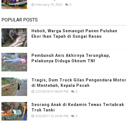
February 19, 2023
0
POPULAR POSTS
Heboh, Warga Semangut Panen Puluhan
Ekor Ikan Tapah di Sungai Rasau
Pembunuh Anis Akhirnya Terungkap,
Pelakunya Diduga Oknum TNI
Tragis, Dum Truck Gilas Pengendara Motor
di Mentebah, Kepala Pecah
2/25/2018 01:46:00 PM
0
Seorang Anak di Kedamin Tewas Tertabrak
Truk Tanki
9/22/2017 10:26:00 PM
0