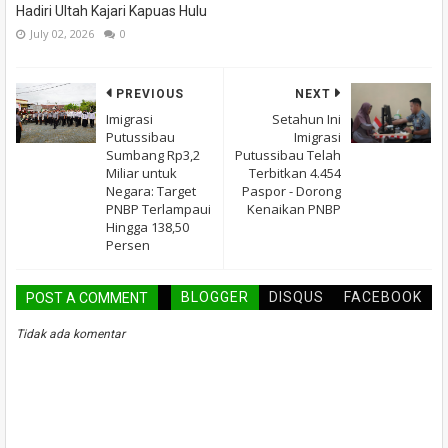
Hadiri Ultah Kajari Kapuas Hulu
July 02, 2026
0
PREVIOUS
NEXT
Imigrasi
Setahun Ini
Putussibau
Imigrasi
Sumbang Rp3,2
Putussibau Telah
Miliar untuk
Terbitkan 4.454
Negara: Target
Paspor - Dorong
PNBP Terlampaui
Kenaikan PNBP
Hingga 138,50
Persen
BLOGGER
DISQUS
FACEBOOK
POST A COMMENT
Tidak ada komentar