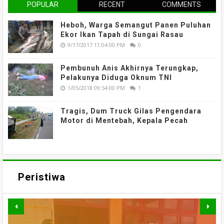
POPULAR
RECENT
COMMENTS
Heboh, Warga Semangut Panen Puluhan
Ekor Ikan Tapah di Sungai Rasau
9/17/2017 11:04:00 PM
0
Pembunuh Anis Akhirnya Terungkap,
Pelakunya Diduga Oknum TNI
1/05/2018 09:54:00 PM
1
Tragis, Dum Truck Gilas Pengendara
Motor di Mentebah, Kepala Pecah
Peristiwa