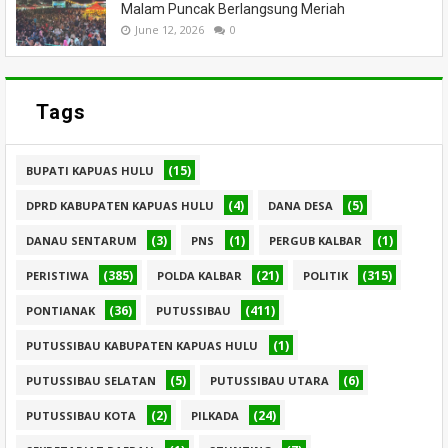
Malam Puncak Berlangsung Meriah
June 12, 2026
0
Tags
(15)
BUPATI KAPUAS HULU
(4)
(5)
DPRD KABUPATEN KAPUAS HULU
DANA DESA
(3)
(1)
(1)
DANAU SENTARUM
PNS
PERGUB KALBAR
(385)
(21)
(315)
PERISTIWA
POLDA KALBAR
POLITIK
(36)
(411)
PONTIANAK
PUTUSSIBAU
(1)
PUTUSSIBAU KABUPATEN KAPUAS HULU
(5)
(6)
PUTUSSIBAU SELATAN
PUTUSSIBAU UTARA
(2)
(24)
PUTUSSIBAU KOTA
PILKADA