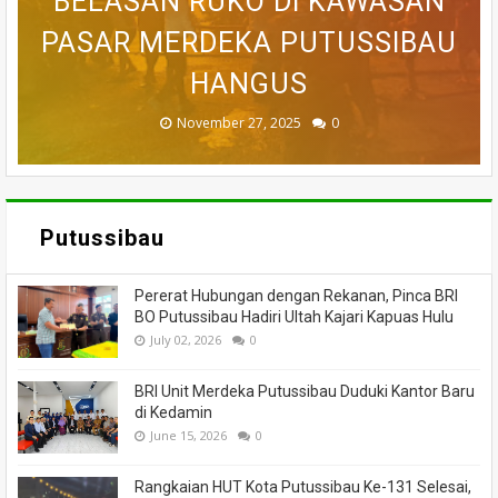
SEMPAT SEKARAT, H AKHIRNYA
PEDULI KORBAN KEBAKARAN,
BELASAN RUKO DI KAWASAN
BELASAN TOKO PAKAIAN DI
DILAPORKAN HILANG SAAT
PASAR MERDEKA PUTUSSIBAU
PUTUSSIBAU LUDES DILALAP
TEWAS SETELAH 'DIHAKIMI'
MEMANCING DITEMUKAN
KORAMIL BADAU BERI
MENINGGAL DUNIA
BANTUAN
HANGUS
MASSA
API
November 27, 2025
February 18, 2025
March 26, 2025
March 13, 2025
July 05, 2026
0
0
0
0
0
Putussibau
Pererat Hubungan dengan Rekanan, Pinca BRI
BO Putussibau Hadiri Ultah Kajari Kapuas Hulu
July 02, 2026
0
BRI Unit Merdeka Putussibau Duduki Kantor Baru
di Kedamin
June 15, 2026
0
Rangkaian HUT Kota Putussibau Ke-131 Selesai,