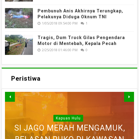
Pembunuh Anis Akhirnya Terungkap,
Pelakunya Diduga Oknum TNI
1/05/2018 09:54:00 PM
1
Tragis, Dum Truck Gilas Pengendara
Motor di Mentebah, Kepala Pecah
2/25/2018 01:46:00 PM
0
Peristiwa
Kapuas Hulu
WARGA DESA SEI AJUNG YANG
SI JAGO MERAH MENGAMUK,