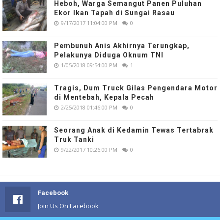
Heboh, Warga Semangut Panen Puluhan
Ekor Ikan Tapah di Sungai Rasau
9/17/2017 11:04:00 PM
0
Pembunuh Anis Akhirnya Terungkap,
Pelakunya Diduga Oknum TNI
1/05/2018 09:54:00 PM
1
Tragis, Dum Truck Gilas Pengendara Motor
di Mentebah, Kepala Pecah
2/25/2018 01:46:00 PM
0
Seorang Anak di Kedamin Tewas Tertabrak
Truk Tanki
9/22/2017 10:26:00 PM
0
Facebook
Join Us On Facebook