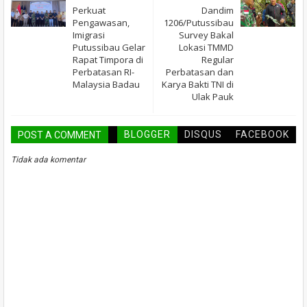
Perkuat
Dandim
Pengawasan,
1206/Putussibau
Imigrasi
Survey Bakal
Putussibau Gelar
Lokasi TMMD
Rapat Timpora di
Regular
Perbatasan RI-
Perbatasan dan
Malaysia Badau
Karya Bakti TNI di
Ulak Pauk
BLOGGER
DISQUS
FACEBOOK
POST A COMMENT
Tidak ada komentar