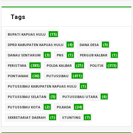
Tags
(15)
BUPATI KAPUAS HULU
(4)
(5)
DPRD KABUPATEN KAPUAS HULU
DANA DESA
(3)
(1)
(1)
DANAU SENTARUM
PNS
PERGUB KALBAR
(385)
(21)
(315)
PERISTIWA
POLDA KALBAR
POLITIK
(36)
(411)
PONTIANAK
PUTUSSIBAU
(1)
PUTUSSIBAU KABUPATEN KAPUAS HULU
(5)
(6)
PUTUSSIBAU SELATAN
PUTUSSIBAU UTARA
(2)
(24)
PUTUSSIBAU KOTA
PILKADA
(1)
(7)
SEKRETARIAT DAERAH
STUNTING