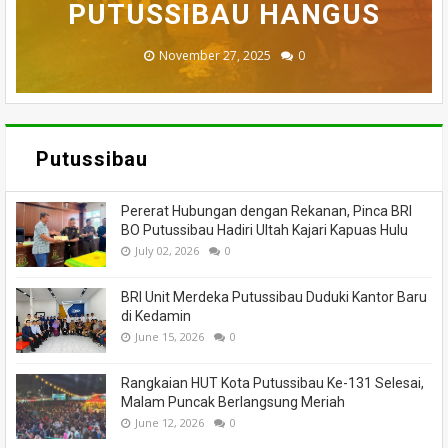
BADAU BERI BANTUAN
PUTUSSIBAU HANGUS
MENINGGAL DUNIA
DILALAP API
MASSA
November 27, 2025
February 18, 2025
March 26, 2025
March 13, 2025
July 05, 2026
0
0
0
0
0
Putussibau
Pererat Hubungan dengan Rekanan, Pinca BRI
BO Putussibau Hadiri Ultah Kajari Kapuas Hulu
July 02, 2026
0
BRI Unit Merdeka Putussibau Duduki Kantor Baru
di Kedamin
June 15, 2026
0
Rangkaian HUT Kota Putussibau Ke-131 Selesai,
Malam Puncak Berlangsung Meriah
June 12, 2026
0