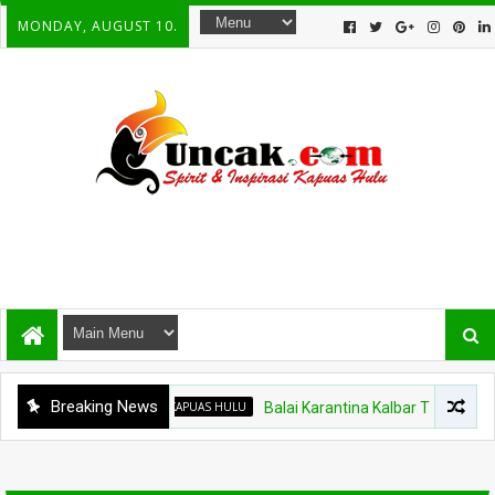
MONDAY, AUGUST 10.
Breaking News
KAPUAS HULU
Balai Karantina Kalbar Tinjau Jalur