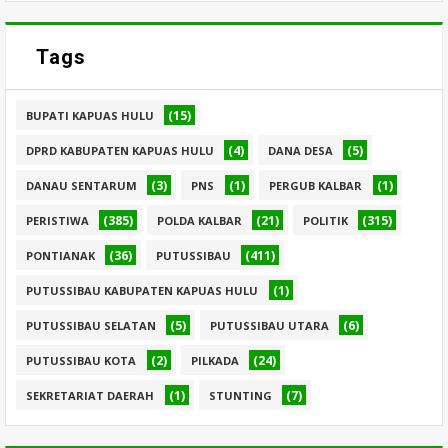
Tags
(15)
BUPATI KAPUAS HULU
(4)
(5)
DPRD KABUPATEN KAPUAS HULU
DANA DESA
(3)
(1)
(1)
DANAU SENTARUM
PNS
PERGUB KALBAR
(385)
(21)
(315)
PERISTIWA
POLDA KALBAR
POLITIK
(36)
(411)
PONTIANAK
PUTUSSIBAU
(1)
PUTUSSIBAU KABUPATEN KAPUAS HULU
(5)
(6)
PUTUSSIBAU SELATAN
PUTUSSIBAU UTARA
(2)
(24)
PUTUSSIBAU KOTA
PILKADA
(1)
(7)
SEKRETARIAT DAERAH
STUNTING