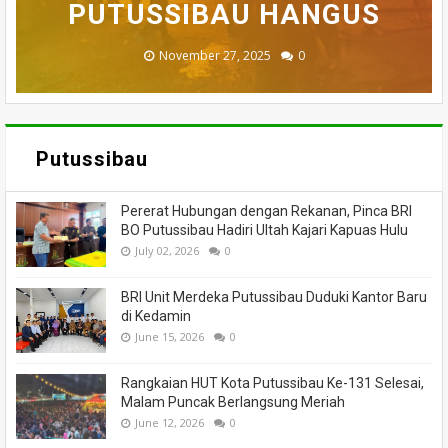
BADAU BERI BANTUAN
PUTUSSIBAU HANGUS
MENINGGAL DUNIA
DILALAP API
MASSA
November 27, 2025
February 18, 2025
March 26, 2025
March 13, 2025
July 05, 2026
0
0
0
0
0
Putussibau
Pererat Hubungan dengan Rekanan, Pinca BRI
BO Putussibau Hadiri Ultah Kajari Kapuas Hulu
July 02, 2026
0
BRI Unit Merdeka Putussibau Duduki Kantor Baru
di Kedamin
June 15, 2026
0
Rangkaian HUT Kota Putussibau Ke-131 Selesai,
Malam Puncak Berlangsung Meriah
June 12, 2026
0