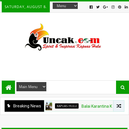
SATURDAY, AUGUST 8.
Breaking News
KAPUAS HULU
Balai Karantina Kalbar Tinjau