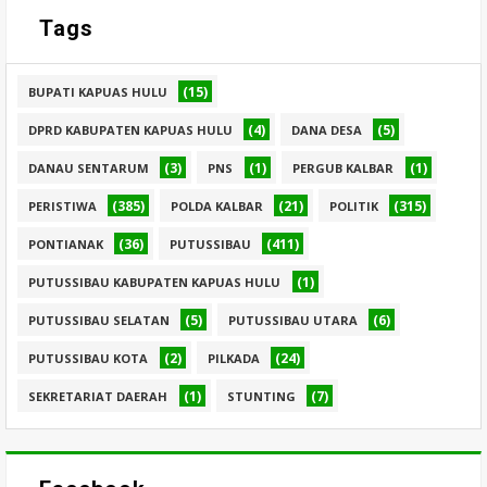
Tags
(15)
BUPATI KAPUAS HULU
(4)
(5)
DPRD KABUPATEN KAPUAS HULU
DANA DESA
(3)
(1)
(1)
DANAU SENTARUM
PNS
PERGUB KALBAR
(385)
(21)
(315)
PERISTIWA
POLDA KALBAR
POLITIK
(36)
(411)
PONTIANAK
PUTUSSIBAU
(1)
PUTUSSIBAU KABUPATEN KAPUAS HULU
(5)
(6)
PUTUSSIBAU SELATAN
PUTUSSIBAU UTARA
(2)
(24)
PUTUSSIBAU KOTA
PILKADA
(1)
(7)
SEKRETARIAT DAERAH
STUNTING