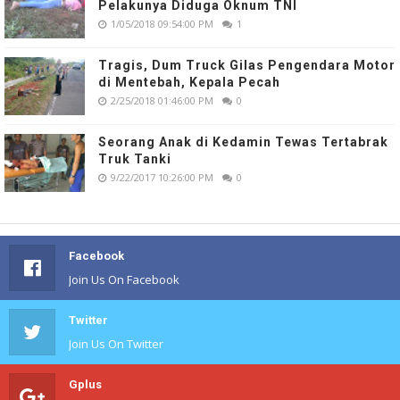
Pelakunya Diduga Oknum TNI
1/05/2018 09:54:00 PM
1
Tragis, Dum Truck Gilas Pengendara Motor
di Mentebah, Kepala Pecah
2/25/2018 01:46:00 PM
0
Seorang Anak di Kedamin Tewas Tertabrak
Truk Tanki
9/22/2017 10:26:00 PM
0
Facebook
Join Us On Facebook
Twitter
Join Us On Twitter
Gplus