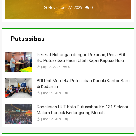
November 27, 2025
February 18, 2025
March 26, 2025
March 13, 2025
July 05, 2026
0
0
0
0
0
Putussibau
Pererat Hubungan dengan Rekanan, Pinca BRI
BO Putussibau Hadiri Ultah Kajari Kapuas Hulu
July 02, 2026
0
BRI Unit Merdeka Putussibau Duduki Kantor Baru
di Kedamin
June 15, 2026
0
Rangkaian HUT Kota Putussibau Ke-131 Selesai,
Malam Puncak Berlangsung Meriah
June 12, 2026
0