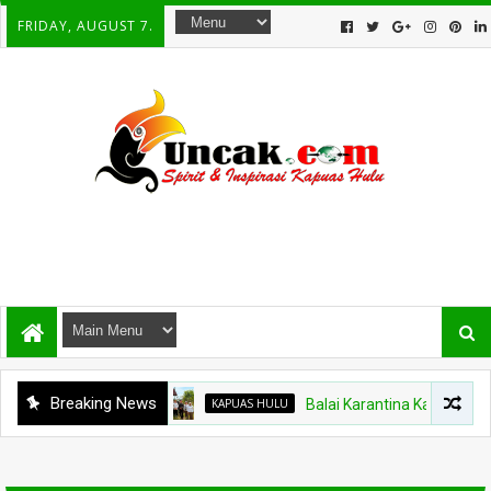
FRIDAY, AUGUST 7.
Breaking News
KAPUAS HULU
Balai Karantina Kalbar Tinjau